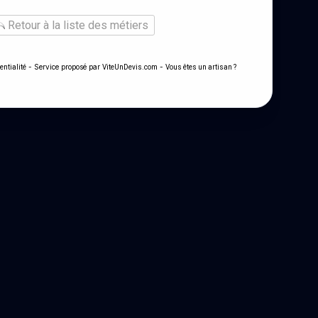
Retour à la liste des métiers
- Service proposé par
-
entialité
ViteUnDevis.com
Vous êtes un artisan ?