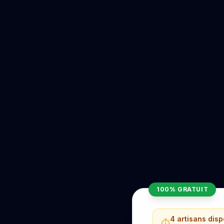
100% GRATUIT
4 artisans dis
⏱️