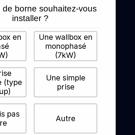
 de borne souhaitez-vous
installer ?
box en
Une wallbox en
asé
monophasé
W)
(7kW)
rise
Une simple
e (type
prise
up)
is pas
Autre
re