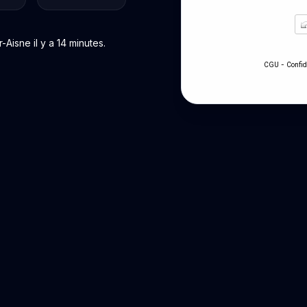
isne il y a 14 minutes.
-
CGU
Confid