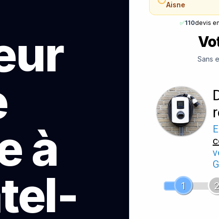
Aisne
✅
110
devis e
teur
Vot
Sans e
e
e à
E
c
v
G
tel-
1