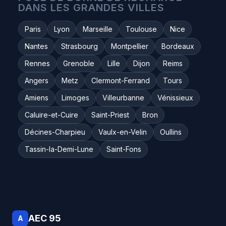
DANS LES GRANDES VILLES
Paris
Lyon
Marseille
Toulouse
Nice
Nantes
Strasbourg
Montpellier
Bordeaux
Rennes
Grenoble
Lille
Dijon
Reims
Angers
Metz
Clermont-Ferrand
Tours
Amiens
Limoges
Villeurbanne
Vénissieux
Caluire-et-Cuire
Saint-Priest
Bron
Décines-Charpieu
Vaulx-en-Velin
Oullins
Tassin-la-Demi-Lune
Saint-Fons
AEC 95
A