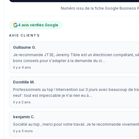
Numéro issu de la fiche Google Business Pr
4 avis vérifiés Google
AVIS CLIENTS
Guillaume G.
Je recommande JT3E, Jeremy Tible est un électricien compétant, séri
bons conseils pour s'adapter à la demande du cl…
il y a 4 ans
Domitille M.
Professionnels au top ! Intervention sur 3 jours avec beaucoup de tr
neuf : tout est impeccable je n'ai rien eu à…
il y a 2 ans
benjamin C.
Société au top , merci pour votre travail. Je te recommande vivement
il y a 3 mois