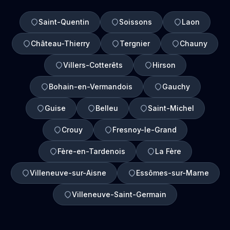
Saint-Quentin
Soissons
Laon
Château-Thierry
Tergnier
Chauny
Villers-Cotterêts
Hirson
Bohain-en-Vermandois
Gauchy
Guise
Belleu
Saint-Michel
Crouy
Fresnoy-le-Grand
Fère-en-Tardenois
La Fère
Villeneuve-sur-Aisne
Essômes-sur-Marne
Villeneuve-Saint-Germain