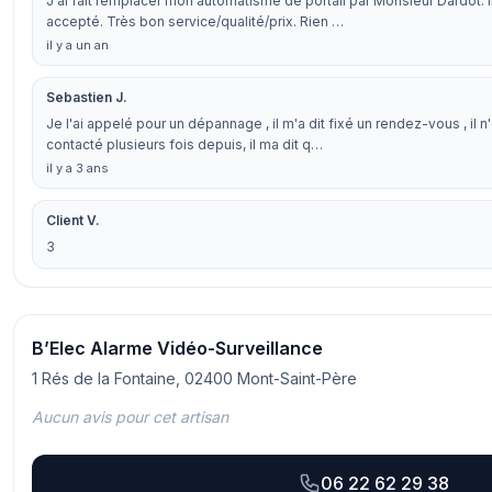
J'ai fait remplacer mon automatisme de portail par Monsieur Dardot. Il 
accepté. Très bon service/qualité/prix. Rien …
il y a un an
Sebastien J.
Je l'ai appelé pour un dépannage , il m'a dit fixé un rendez-vous , il n'es
contacté plusieurs fois depuis, il ma dit q…
il y a 3 ans
Client V.
3
B’Elec Alarme Vidéo-Surveillance
1 Rés de la Fontaine, 02400 Mont-Saint-Père
Aucun avis pour cet artisan
06 22 62 29 38