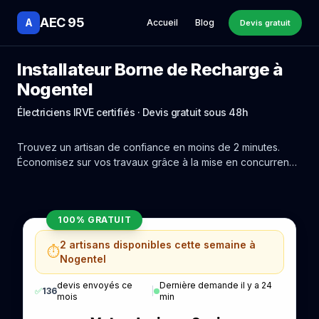
AEC 95
A
Accueil
Blog
Devis gratuit
Installateur Borne de Recharge à
Nogentel
Électriciens IRVE certifiés · Devis gratuit sous 48h
Trouvez un artisan de confiance en moins de 2 minutes.
Économisez sur vos travaux grâce à la mise en concurrence
réelle des experts de Nogentel.
100% GRATUIT
2 artisans disponibles cette semaine à
⏱️
Nogentel
devis envoyés ce
Dernière demande il y a 24
✅
136
|
mois
min