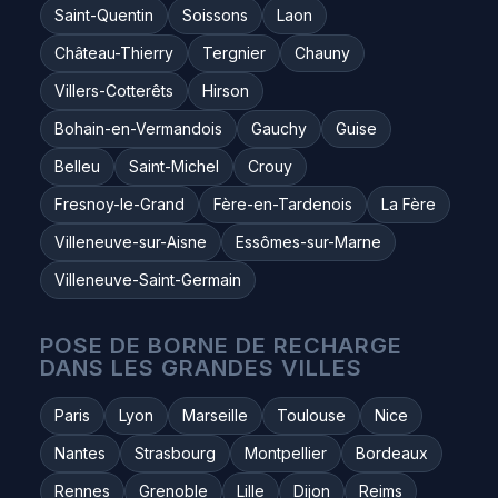
Saint-Quentin
Soissons
Laon
Château-Thierry
Tergnier
Chauny
Villers-Cotterêts
Hirson
Bohain-en-Vermandois
Gauchy
Guise
Belleu
Saint-Michel
Crouy
Fresnoy-le-Grand
Fère-en-Tardenois
La Fère
Villeneuve-sur-Aisne
Essômes-sur-Marne
Villeneuve-Saint-Germain
POSE DE BORNE DE RECHARGE
DANS LES GRANDES VILLES
Paris
Lyon
Marseille
Toulouse
Nice
Nantes
Strasbourg
Montpellier
Bordeaux
Rennes
Grenoble
Lille
Dijon
Reims