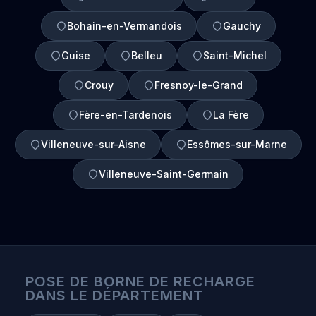
Bohain-en-Vermandois
Gauchy
Guise
Belleu
Saint-Michel
Crouy
Fresnoy-le-Grand
Fère-en-Tardenois
La Fère
Villeneuve-sur-Aisne
Essômes-sur-Marne
Villeneuve-Saint-Germain
POSE DE BORNE DE RECHARGE
DANS LE DÉPARTEMENT