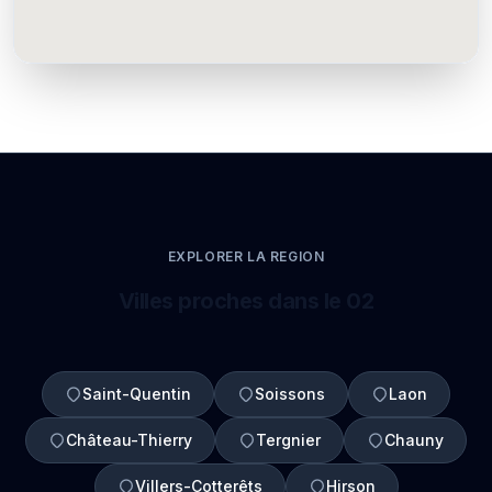
EXPLORER LA REGION
Villes proches dans le 02
Saint-Quentin
Soissons
Laon
Château-Thierry
Tergnier
Chauny
Villers-Cotterêts
Hirson