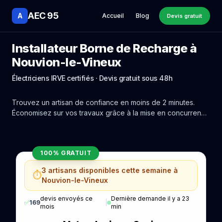
AEC 95
A
Accueil
Blog
Devis gratuit
Installateur Borne de Recharge à
Nouvion-le-Vineux
Électriciens IRVE certifiés · Devis gratuit sous 48h
Trouvez un artisan de confiance en moins de 2 minutes.
Économisez sur vos travaux grâce à la mise en concurrence
réelle des experts de Nouvion-le-Vineux.
100% GRATUIT
3 artisans disponibles cette semaine à
⏱️
Nouvion-le-Vineux
devis envoyés ce
Dernière demande il y a 23
✅
169
|
mois
min