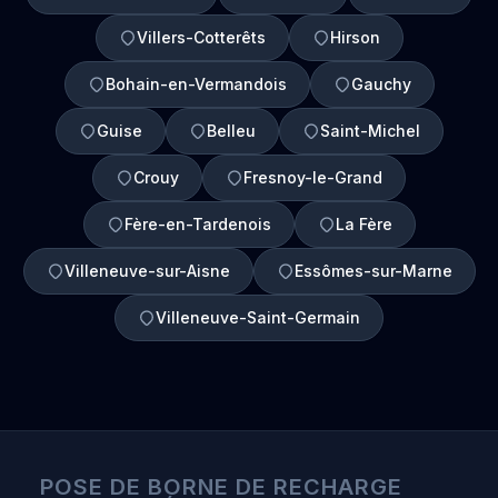
Villers-Cotterêts
Hirson
Bohain-en-Vermandois
Gauchy
Guise
Belleu
Saint-Michel
Crouy
Fresnoy-le-Grand
Fère-en-Tardenois
La Fère
Villeneuve-sur-Aisne
Essômes-sur-Marne
Villeneuve-Saint-Germain
POSE DE BORNE DE RECHARGE