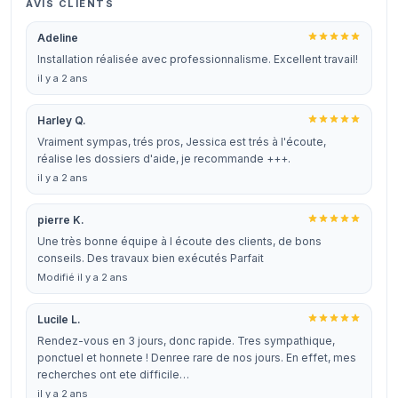
AVIS CLIENTS
Adeline
Installation réalisée avec professionnalisme. Excellent travail!
il y a 2 ans
Harley Q.
Vraiment sympas, trés pros, Jessica est trés à l'écoute,
réalise les dossiers d'aide, je recommande +++.
il y a 2 ans
pierre K.
Une très bonne équipe à l écoute des clients, de bons
conseils. Des travaux bien exécutés Parfait
Modifié il y a 2 ans
Lucile L.
Rendez-vous en 3 jours, donc rapide. Tres sympathique,
ponctuel et honnete ! Denree rare de nos jours. En effet, mes
recherches ont ete difficile…
il y a 2 ans