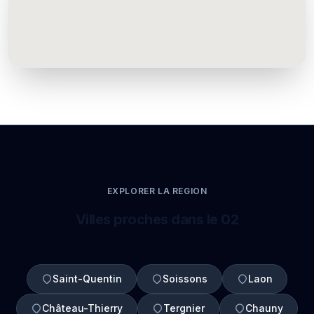
EXPLORER LA REGION
Villes proches dans le 02
Saint-Quentin
Soissons
Laon
Château-Thierry
Tergnier
Chauny