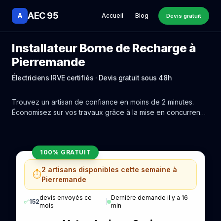
AEC 95
A
Accueil
Blog
Devis gratuit
Installateur Borne de Recharge à
Pierremande
Électriciens IRVE certifiés · Devis gratuit sous 48h
Trouvez un artisan de confiance en moins de 2 minutes.
Économisez sur vos travaux grâce à la mise en concurrence
réelle des experts de Pierremande.
100% GRATUIT
2 artisans disponibles cette semaine à
⏱️
Pierremande
devis envoyés ce
Dernière demande il y a 16
✅
152
|
mois
min