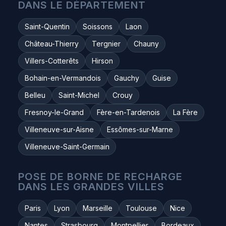
DANS LE DÉPARTEMENT
Saint-Quentin
Soissons
Laon
Château-Thierry
Tergnier
Chauny
Villers-Cotterêts
Hirson
Bohain-en-Vermandois
Gauchy
Guise
Belleu
Saint-Michel
Crouy
Fresnoy-le-Grand
Fère-en-Tardenois
La Fère
Villeneuve-sur-Aisne
Essômes-sur-Marne
Villeneuve-Saint-Germain
POSE DE BORNE DE RECHARGE
DANS LES GRANDES VILLES
Paris
Lyon
Marseille
Toulouse
Nice
Nantes
Strasbourg
Montpellier
Bordeaux