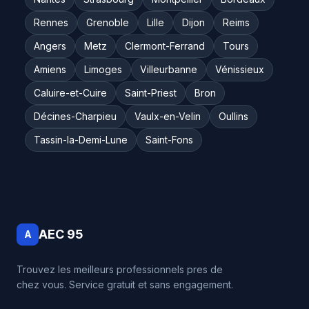
Rennes
Grenoble
Lille
Dijon
Reims
Angers
Metz
Clermont-Ferrand
Tours
Amiens
Limoges
Villeurbanne
Vénissieux
Caluire-et-Cuire
Saint-Priest
Bron
Décines-Charpieu
Vaulx-en-Velin
Oullins
Tassin-la-Demi-Lune
Saint-Fons
AEC 95
A
Trouvez les meilleurs professionnels pres de
chez vous. Service gratuit et sans engagement.