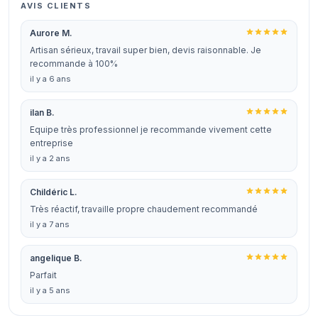
AVIS CLIENTS
Aurore M.
Artisan sérieux, travail super bien, devis raisonnable. Je
recommande à 100%
il y a 6 ans
ilan B.
Equipe très professionnel je recommande vivement cette
entreprise
il y a 2 ans
Childéric L.
Très réactif, travaille propre chaudement recommandé
il y a 7 ans
angelique B.
Parfait
il y a 5 ans