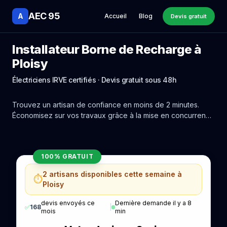
AEC 95
A
Accueil
Blog
Devis gratuit
Installateur Borne de Recharge à
Ploisy
Électriciens IRVE certifiés · Devis gratuit sous 48h
Trouvez un artisan de confiance en moins de 2 minutes.
Économisez sur vos travaux grâce à la mise en concurrence
réelle des experts de Ploisy.
100% GRATUIT
2 artisans disponibles cette semaine à
⏱️
Ploisy
devis envoyés ce
Dernière demande il y a 8
✅
168
|
mois
min