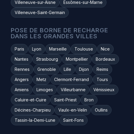
Villeneuve-sur-Aisne
Essômes-sur-Marne
Villeneuve-Saint-Germain
POSE DE BORNE DE RECHARGE
DANS LES GRANDES VILLES
Paris
Lyon
Marseille
Toulouse
Nice
Nantes
Strasbourg
Montpellier
Bordeaux
Rennes
Grenoble
Lille
Dijon
Reims
Angers
Metz
Clermont-Ferrand
Tours
Amiens
Limoges
Villeurbanne
Vénissieux
Caluire-et-Cuire
Saint-Priest
Bron
Décines-Charpieu
Vaulx-en-Velin
Oullins
Tassin-la-Demi-Lune
Saint-Fons