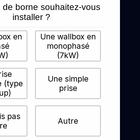
 de borne souhaitez-vous
installer ?
box en
Une wallbox en
asé
monophasé
W)
(7kW)
rise
Une simple
e (type
prise
up)
is pas
Autre
re