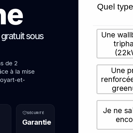
ne
Quel type
Une wall
s gratuit sous
triph
(22k
ns de 2
Une p
ce à la mise
renforcé
oyart-et-
green
Je ne sa
SÉCURITÉ
enco
Garantie