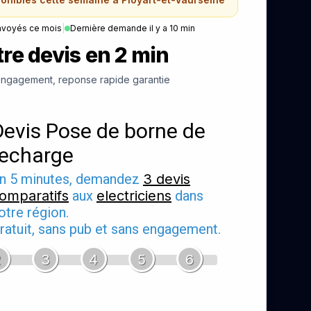
nvoyés ce mois
|
Dernière demande il y a 10 min
re devis en 2 min
ngagement, reponse rapide garantie
Devis Pose de borne de
recharge
n 5 minutes, demandez
3 devis
omparatifs
aux
electriciens
dans
otre région.
ratuit, sans pub et sans engagement.
2
3
4
5
6