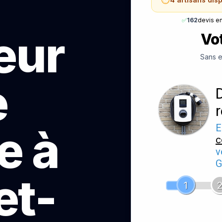
✅
162
devis e
teur
Vot
Sans e
e
e à
E
c
v
G
et-
1