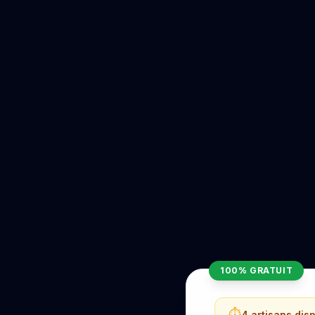
100% GRATUIT
⏱️
4 artisans dis