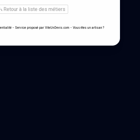
Retour à la liste des métiers
- Service proposé par
-
entialité
ViteUnDevis.com
Vous êtes un artisan ?