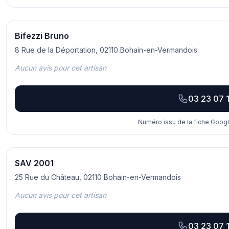
Bifezzi Bruno
8 Rue de la Déportation, 02110 Bohain-en-Vermandois
Aucun avis pour cet artisan
03 23 07 1
Numéro issu de la fiche Googl
SAV 2001
25 Rue du Château, 02110 Bohain-en-Vermandois
Aucun avis pour cet artisan
03 23 07 1