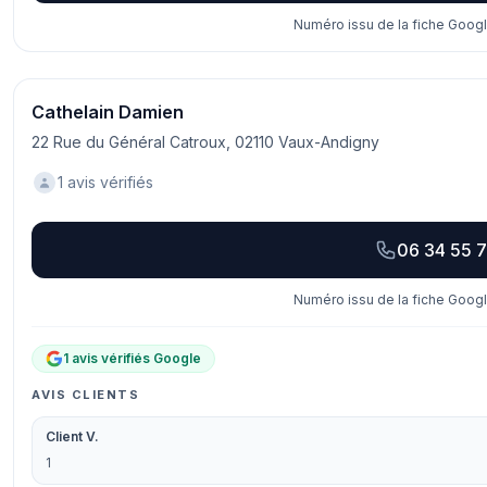
Numéro issu de la fiche Googl
Cathelain Damien
22 Rue du Général Catroux, 02110 Vaux-Andigny
1 avis vérifiés
06 34 55 
Numéro issu de la fiche Googl
1 avis vérifiés Google
AVIS CLIENTS
Client V.
1