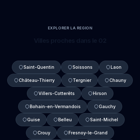
EXPLORER LA REGION
Villes proches dans le 02
Saint-Quentin
Soissons
Laon
Château-Thierry
Tergnier
Chauny
Villers-Cotterêts
Hirson
Bohain-en-Vermandois
Gauchy
Guise
Belleu
Saint-Michel
Crouy
Fresnoy-le-Grand