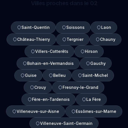
Villes proches dans le 02
Saint-Quentin
Soissons
Laon
Château-Thierry
Tergnier
Chauny
Villers-Cotterêts
Hirson
Bohain-en-Vermandois
Gauchy
Guise
Belleu
Saint-Michel
Crouy
Fresnoy-le-Grand
Fère-en-Tardenois
La Fère
Villeneuve-sur-Aisne
Essômes-sur-Marne
Villeneuve-Saint-Germain