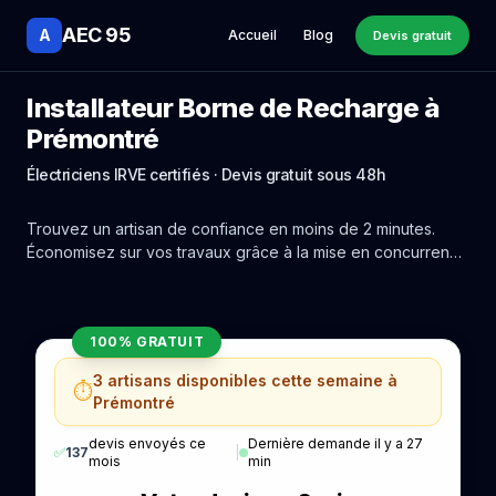
AEC 95
A
Accueil
Blog
Devis gratuit
Installateur Borne de Recharge à
Prémontré
Électriciens IRVE certifiés · Devis gratuit sous 48h
Trouvez un artisan de confiance en moins de 2 minutes.
Économisez sur vos travaux grâce à la mise en concurrence
réelle des experts de Prémontré.
100% GRATUIT
3 artisans disponibles cette semaine à
⏱️
Prémontré
devis envoyés ce
Dernière demande il y a 27
✅
137
|
mois
min