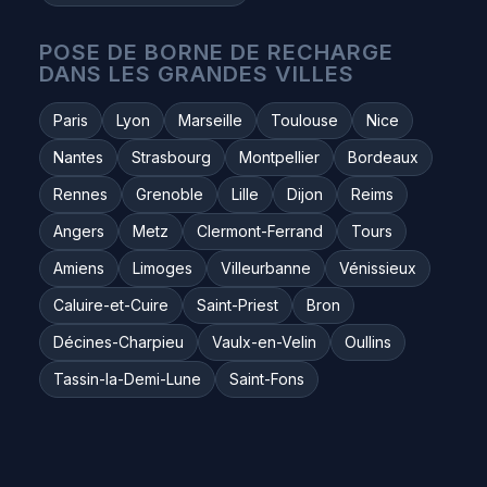
POSE DE BORNE DE RECHARGE
DANS LES GRANDES VILLES
Paris
Lyon
Marseille
Toulouse
Nice
Nantes
Strasbourg
Montpellier
Bordeaux
Rennes
Grenoble
Lille
Dijon
Reims
Angers
Metz
Clermont-Ferrand
Tours
Amiens
Limoges
Villeurbanne
Vénissieux
Caluire-et-Cuire
Saint-Priest
Bron
Décines-Charpieu
Vaulx-en-Velin
Oullins
Tassin-la-Demi-Lune
Saint-Fons