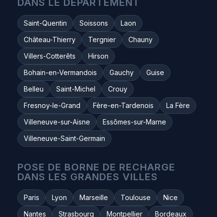
DANS LE DÉPARTEMENT
Saint-Quentin
Soissons
Laon
Château-Thierry
Tergnier
Chauny
Villers-Cotterêts
Hirson
Bohain-en-Vermandois
Gauchy
Guise
Belleu
Saint-Michel
Crouy
Fresnoy-le-Grand
Fère-en-Tardenois
La Fère
Villeneuve-sur-Aisne
Essômes-sur-Marne
Villeneuve-Saint-Germain
POSE DE BORNE DE RECHARGE
DANS LES GRANDES VILLES
Paris
Lyon
Marseille
Toulouse
Nice
Nantes
Strasbourg
Montpellier
Bordeaux