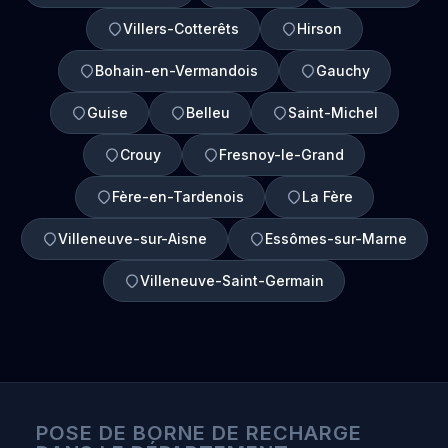
Villers-Cotterêts
Hirson
Bohain-en-Vermandois
Gauchy
Guise
Belleu
Saint-Michel
Crouy
Fresnoy-le-Grand
Fère-en-Tardenois
La Fère
Villeneuve-sur-Aisne
Essômes-sur-Marne
Villeneuve-Saint-Germain
POSE DE BORNE DE RECHARGE