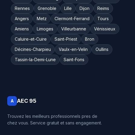
Rennes
Grenoble
Lille
Dijon
Reims
Angers
Metz
Clermont-Ferrand
Tours
Amiens
Limoges
Villeurbanne
Vénissieux
Caluire-et-Cuire
Saint-Priest
Bron
Décines-Charpieu
Vaulx-en-Velin
Oullins
Tassin-la-Demi-Lune
Saint-Fons
AEC 95
A
Trouvez les meilleurs professionnels pres de
chez vous. Service gratuit et sans engagement.