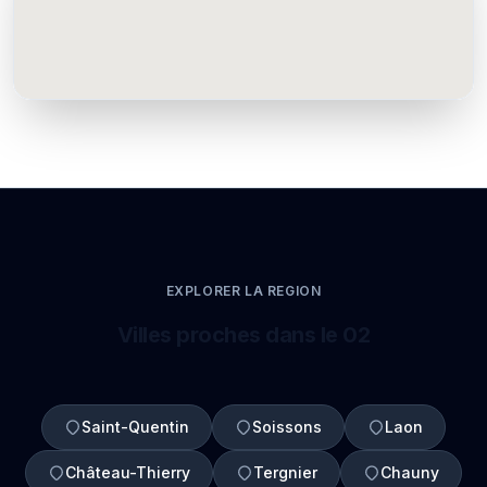
EXPLORER LA REGION
Villes proches dans le 02
Saint-Quentin
Soissons
Laon
Château-Thierry
Tergnier
Chauny