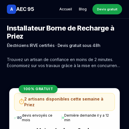
AEC 95
A
Accueil
Blog
Devis gratuit
Installateur Borne de Recharge à
Priez
Électriciens IRVE certifiés · Devis gratuit sous 48h
Trouvez un artisan de confiance en moins de 2 minutes.
Économisez sur vos travaux grâce à la mise en concurrence
réelle des experts de Priez.
100% GRATUIT
2 artisans disponibles cette semaine à
⏱️
Priez
devis envoyés ce
Dernière demande il y a 12
✅
80
|
mois
min