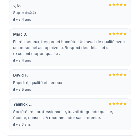
Jj B.
Super 👍👍👍
il y a 4 ans
Marc D.
Et très sérieux, très pro,et honnête. Un travail de qualité avec
un personnel au top niveau. Respect des délais et un
excellent rapport qualité …
il y a 4 ans
David F.
Rapidité, qualité et sérieux
il y a 8 ans
Yannick L.
Société très professionnelle, travail de grande qualité,
écoute, conseils. A recommander sans retenue.
il y a 3 ans