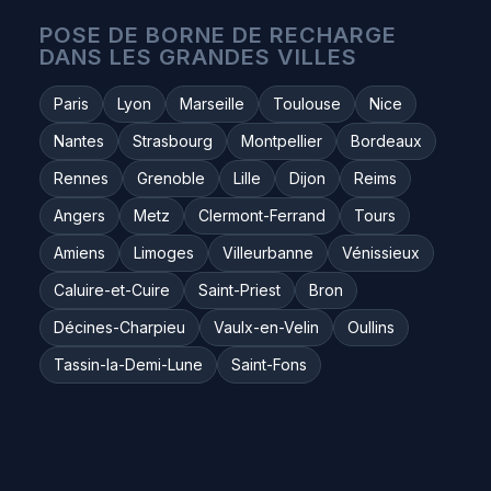
POSE DE BORNE DE RECHARGE
DANS LES GRANDES VILLES
Paris
Lyon
Marseille
Toulouse
Nice
Nantes
Strasbourg
Montpellier
Bordeaux
Rennes
Grenoble
Lille
Dijon
Reims
Angers
Metz
Clermont-Ferrand
Tours
Amiens
Limoges
Villeurbanne
Vénissieux
Caluire-et-Cuire
Saint-Priest
Bron
Décines-Charpieu
Vaulx-en-Velin
Oullins
Tassin-la-Demi-Lune
Saint-Fons