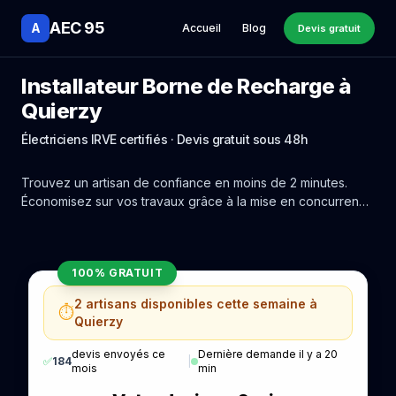
AEC 95
A
Accueil
Blog
Devis gratuit
Installateur Borne de Recharge à
Quierzy
Électriciens IRVE certifiés · Devis gratuit sous 48h
Trouvez un artisan de confiance en moins de 2 minutes.
Économisez sur vos travaux grâce à la mise en concurrence
réelle des experts de Quierzy.
100% GRATUIT
2 artisans disponibles cette semaine à
⏱️
Quierzy
devis envoyés ce
Dernière demande il y a 20
✅
184
|
mois
min