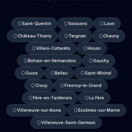
Saint-Quentin
Soissons
Laon
Château-Thierry
Tergnier
Chauny
Villers-Cotterêts
Hirson
Bohain-en-Vermandois
Gauchy
Guise
Belleu
Saint-Michel
Crouy
Fresnoy-le-Grand
Fère-en-Tardenois
La Fère
Villeneuve-sur-Aisne
Essômes-sur-Marne
Villeneuve-Saint-Germain