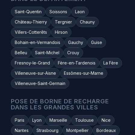
Saint-Quentin
Soissons
Laon
Château-Thierry
Tergnier
Chauny
Villers-Cotterêts
Hirson
Bohain-en-Vermandois
Gauchy
Guise
Belleu
Saint-Michel
Crouy
Fresnoy-le-Grand
Fère-en-Tardenois
La Fère
Villeneuve-sur-Aisne
Essômes-sur-Marne
Villeneuve-Saint-Germain
POSE DE BORNE DE RECHARGE
DANS LES GRANDES VILLES
Paris
Lyon
Marseille
Toulouse
Nice
Nantes
Strasbourg
Montpellier
Bordeaux