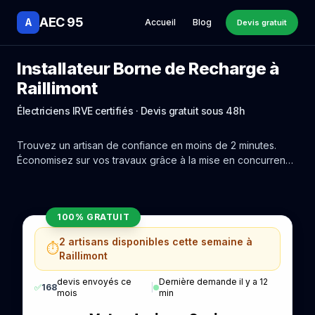
AEC 95
A
Accueil
Blog
Devis gratuit
Installateur Borne de Recharge à
Raillimont
Électriciens IRVE certifiés · Devis gratuit sous 48h
Trouvez un artisan de confiance en moins de 2 minutes.
Économisez sur vos travaux grâce à la mise en concurrence
réelle des experts de Raillimont.
100% GRATUIT
2 artisans disponibles cette semaine à
⏱️
Raillimont
devis envoyés ce
Dernière demande il y a 12
✅
168
|
mois
min