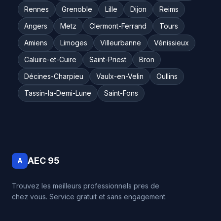
Rennes
Grenoble
Lille
Dijon
Reims
Angers
Metz
Clermont-Ferrand
Tours
Amiens
Limoges
Villeurbanne
Vénissieux
Caluire-et-Cuire
Saint-Priest
Bron
Décines-Charpieu
Vaulx-en-Velin
Oullins
Tassin-la-Demi-Lune
Saint-Fons
AEC 95
A
Trouvez les meilleurs professionnels pres de
chez vous. Service gratuit et sans engagement.