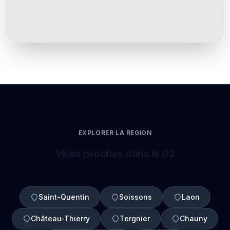
EXPLORER LA REGION
Villes proches dans le 02
Saint-Quentin
Soissons
Laon
Château-Thierry
Tergnier
Chauny