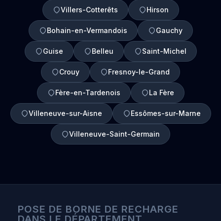
Villers-Cotterêts
Hirson
Bohain-en-Vermandois
Gauchy
Guise
Belleu
Saint-Michel
Crouy
Fresnoy-le-Grand
Fère-en-Tardenois
La Fère
Villeneuve-sur-Aisne
Essômes-sur-Marne
Villeneuve-Saint-Germain
POSE DE BORNE DE RECHARGE
DANS LE DÉPARTEMENT