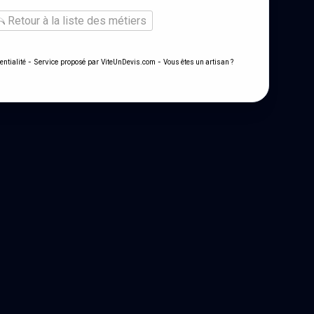
Retour à la liste des métiers
- Service proposé par
-
entialité
ViteUnDevis.com
Vous êtes un artisan ?