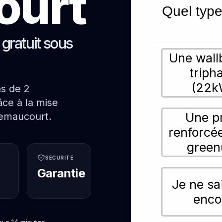
ourt
Quel type
s gratuit sous
Une wall
triph
(22k
ns de 2
ce à la mise
Une p
Remaucourt.
renforcé
green
SÉCURITÉ
Garantie
Je ne sa
enco