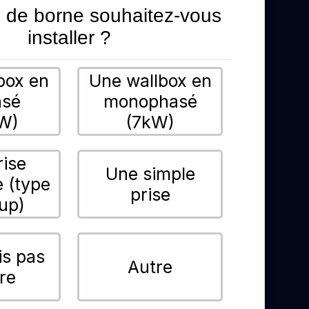
 de borne souhaitez-vous
installer ?
box en
Une wallbox en
asé
monophasé
W)
(7kW)
rise
Une simple
e (type
prise
up)
is pas
Autre
re