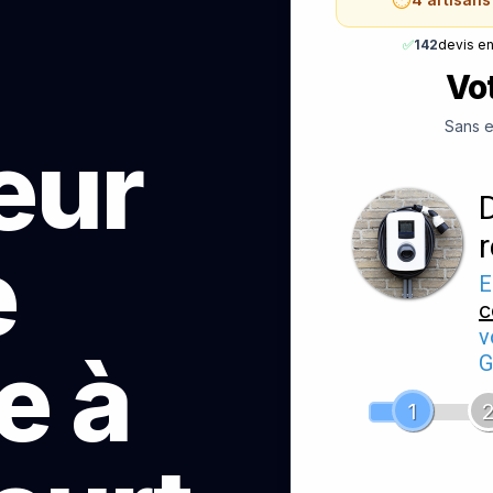
✅
142
devis e
Vot
Sans e
teur
e
E
c
v
e à
G
1