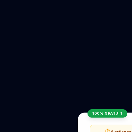
100% GRATUIT
⏱️
4 artisan