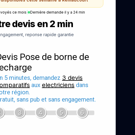
nvoyés ce mois
|
Dernière demande il y a 24 min
re devis en 2 min
ngagement, reponse rapide garantie
Devis Pose de borne de
recharge
n 5 minutes, demandez
3 devis
omparatifs
aux
electriciens
dans
otre région.
ratuit, sans pub et sans engagement.
2
3
4
5
6