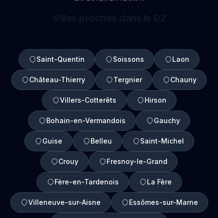
Villes proches dans le 02
Saint-Quentin
Soissons
Laon
Château-Thierry
Tergnier
Chauny
Villers-Cotterêts
Hirson
Bohain-en-Vermandois
Gauchy
Guise
Belleu
Saint-Michel
Crouy
Fresnoy-le-Grand
Fère-en-Tardenois
La Fère
Villeneuve-sur-Aisne
Essômes-sur-Marne