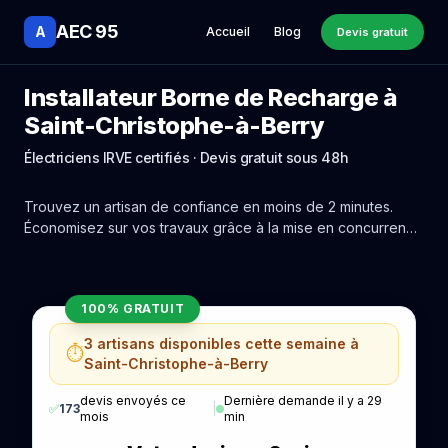
AEC 95
A
Accueil
Blog
Devis gratuit
Installateur Borne de Recharge à
Saint-Christophe-à-Berry
Électriciens IRVE certifiés · Devis gratuit sous 48h
Trouvez un artisan de confiance en moins de 2 minutes.
Économisez sur vos travaux grâce à la mise en concurrence
réelle des experts de Saint-Christophe-à-Berry.
100% GRATUIT
3 artisans disponibles cette semaine à
⏱️
Saint-Christophe-à-Berry
devis envoyés ce
Dernière demande il y a 29
✅
173
|
mois
min