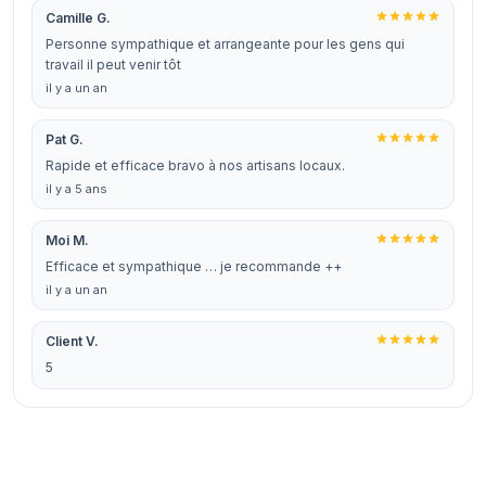
Camille G.
Personne sympathique et arrangeante pour les gens qui
travail il peut venir tôt
il y a un an
Pat G.
Rapide et efficace bravo à nos artisans locaux.
il y a 5 ans
Moi M.
Efficace et sympathique … je recommande ++
il y a un an
Client V.
5