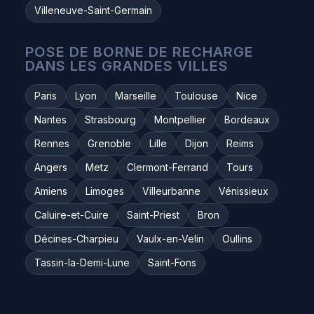
Villeneuve-Saint-Germain
POSE DE BORNE DE RECHARGE
DANS LES GRANDES VILLES
Paris
Lyon
Marseille
Toulouse
Nice
Nantes
Strasbourg
Montpellier
Bordeaux
Rennes
Grenoble
Lille
Dijon
Reims
Angers
Metz
Clermont-Ferrand
Tours
Amiens
Limoges
Villeurbanne
Vénissieux
Caluire-et-Cuire
Saint-Priest
Bron
Décines-Charpieu
Vaulx-en-Velin
Oullins
Tassin-la-Demi-Lune
Saint-Fons