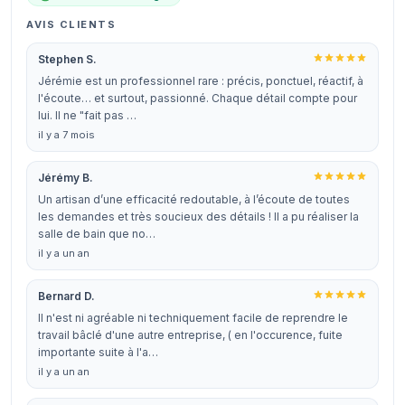
AVIS CLIENTS
Stephen S.
Jérémie est un professionnel rare : précis, ponctuel, réactif, à
l'écoute… et surtout, passionné. Chaque détail compte pour
lui. Il ne "fait pas …
il y a 7 mois
Jérémy B.
Un artisan d’une efficacité redoutable, à l’écoute de toutes
les demandes et très soucieux des détails ! Il a pu réaliser la
salle de bain que no…
il y a un an
Bernard D.
Il n'est ni agréable ni techniquement facile de reprendre le
travail bâclé d'une autre entreprise, ( en l'occurence, fuite
importante suite à l'a…
il y a un an