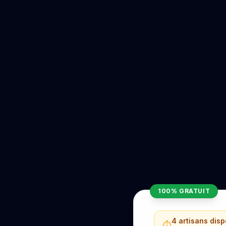
100% GRATUIT
4 artisans dis
⏱️