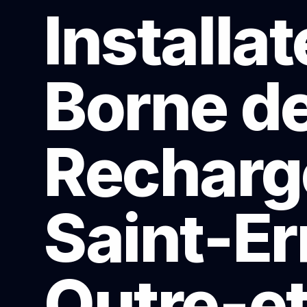
Installa
Borne d
Recharg
Saint-E
Outre-et