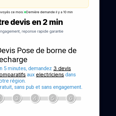
nvoyés ce mois
|
Dernière demande il y a 10 min
re devis en 2 min
ngagement, reponse rapide garantie
Devis Pose de borne de
recharge
n 5 minutes, demandez
3 devis
omparatifs
aux
electriciens
dans
otre région.
ratuit, sans pub et sans engagement.
2
3
4
5
6