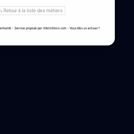
Retour à la liste des métiers
- Service proposé par
-
entialité
ViteUnDevis.com
Vous êtes un artisan ?