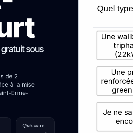
Quel type
urt
Une wall
triph
s gratuit sous
(22k
Une p
ns de 2
renforcé
ce à la mise
green
aint-Erme-
Je ne sa
enco
SÉCURITÉ