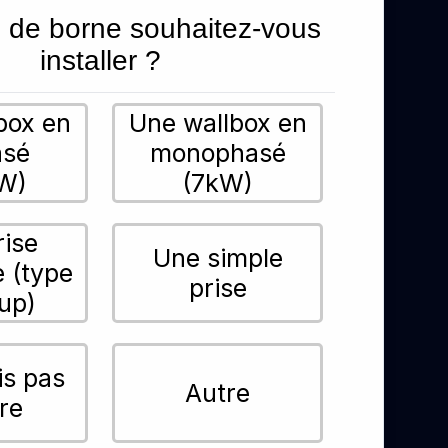
 de borne souhaitez-vous
installer ?
box en
Une wallbox en
asé
monophasé
W)
(7kW)
rise
Une simple
e (type
prise
up)
is pas
Autre
re