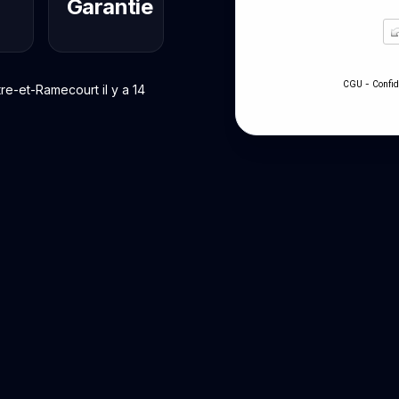
Garantie
-
CGU
Confid
e-et-Ramecourt il y a 14