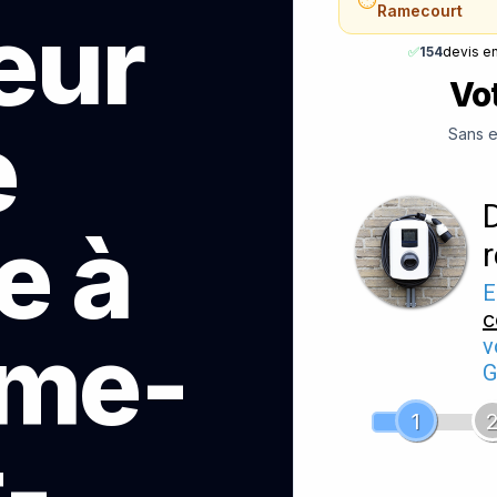
teur
Ramecourt
✅
154
devis e
Vot
e
Sans e
e à
E
c
rme-
v
G
1
-