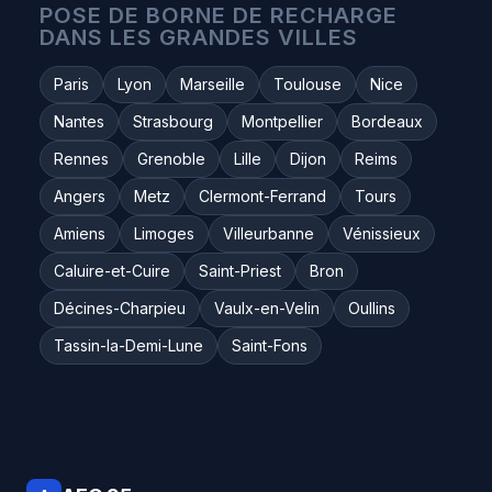
POSE DE BORNE DE RECHARGE
DANS LES GRANDES VILLES
Paris
Lyon
Marseille
Toulouse
Nice
Nantes
Strasbourg
Montpellier
Bordeaux
Rennes
Grenoble
Lille
Dijon
Reims
Angers
Metz
Clermont-Ferrand
Tours
Amiens
Limoges
Villeurbanne
Vénissieux
Caluire-et-Cuire
Saint-Priest
Bron
Décines-Charpieu
Vaulx-en-Velin
Oullins
Tassin-la-Demi-Lune
Saint-Fons