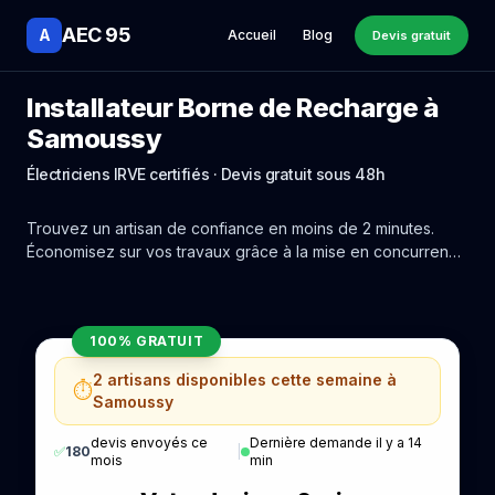
AEC 95
A
Accueil
Blog
Devis gratuit
Installateur Borne de Recharge à
Samoussy
Électriciens IRVE certifiés · Devis gratuit sous 48h
Trouvez un artisan de confiance en moins de 2 minutes.
Économisez sur vos travaux grâce à la mise en concurrence
réelle des experts de Samoussy.
100% GRATUIT
2 artisans disponibles cette semaine à
⏱️
Samoussy
devis envoyés ce
Dernière demande il y a 14
✅
180
|
mois
min