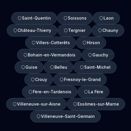
Saint-Quentin
Soissons
Laon
Château-Thierry
Tergnier
Chauny
Villers-Cotterêts
Hirson
Bohain-en-Vermandois
Gauchy
Guise
Belleu
Saint-Michel
Crouy
Fresnoy-le-Grand
Fère-en-Tardenois
La Fère
Villeneuve-sur-Aisne
Essômes-sur-Marne
Villeneuve-Saint-Germain