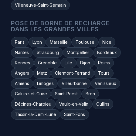
Villeneuve-Saint-Germain
POSE DE BORNE DE RECHARGE
DANS LES GRANDES VILLES
Paris
Lyon
Marseille
Toulouse
Nice
Nantes
Strasbourg
Montpellier
Bordeaux
Rennes
Grenoble
Lille
Dijon
Reims
Angers
Metz
Clermont-Ferrand
Tours
Amiens
Limoges
Villeurbanne
Vénissieux
Caluire-et-Cuire
Saint-Priest
Bron
Décines-Charpieu
Vaulx-en-Velin
Oullins
Tassin-la-Demi-Lune
Saint-Fons