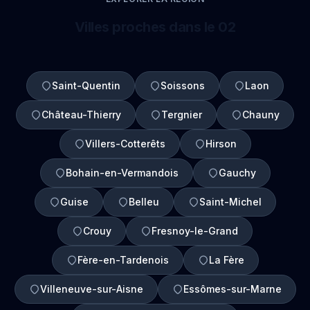
Villes proches dans le 02
Saint-Quentin
Soissons
Laon
Château-Thierry
Tergnier
Chauny
Villers-Cotterêts
Hirson
Bohain-en-Vermandois
Gauchy
Guise
Belleu
Saint-Michel
Crouy
Fresnoy-le-Grand
Fère-en-Tardenois
La Fère
Villeneuve-sur-Aisne
Essômes-sur-Marne