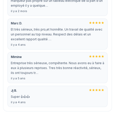
marqueur pas propre sur un tableau électrique de la part d'un
employé il y a quelque…
il y a 2 mois
Marc D.
Et très sérieux, très pro,et honnête. Un travail de qualité avec
un personnel au top niveau. Respect des délais et un
excellent rapport qualité …
il y a 4 ans
Mimine
Entreprise très sérieuse, compétente. Nous avons eu à faire à
eux à plusieurs reprises. Tres très bonne réactivité, sérieux,
ils ont toujours tr…
il y a 5 ans
Jj B.
Super 👍👍👍
il y a 4 ans