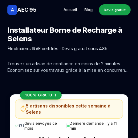
AEC 95
A
Accueil
Blog
Devis gratuit
Installateur Borne de Recharge à
Selens
Électriciens IRVE certifiés · Devis gratuit sous 48h
Trouvez un artisan de confiance en moins de 2 minutes.
Économisez sur vos travaux grâce à la mise en concurrence
réelle des experts de Selens.
100% GRATUIT
5 artisans disponibles cette semaine à
⏱️
Selens
devis envoyés ce
Dernière demande il y a 11
✅
171
|
mois
min