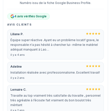
Numéro issu de la fiche Google Business Profile.
4 avis vérifiés Google
AVIS CLIENTS
Liliane P.
Équipe super réactive .Ayant eu un problème locatif grave, le
responsable n'a pas hésité à chercher lui- même le matériel
adéquat manquant à Lao…
il y a 4 ans
Adeline
Installation réalisée avec professionnalisme. Excellent travail!
il y a 2 ans
Lemaire C.
Travaille au top vraiment très satisfaite du travaille , personnel
très agréable à l’écoute fait vraiment du bon boulot très
méritant
il y a 2 ans