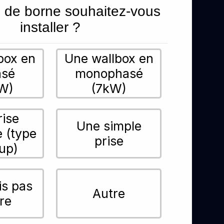
 de borne souhaitez-vous
installer ?
box en
Une wallbox en
asé
monophasé
W)
(7kW)
rise
Une simple
e (type
prise
up)
is pas
Autre
re