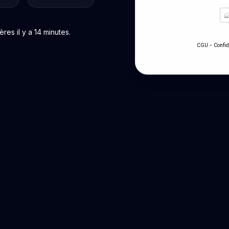
es il y a 14 minutes.
-
CGU
Confid