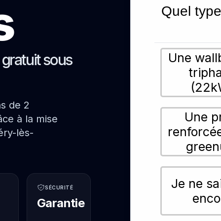
s
Quel type
Une wall
s gratuit sous
triph
(22k
ns de 2
Une p
ce à la mise
renforcé
ry-lès-
green
Je ne sa
SÉCURITÉ
enco
Garantie