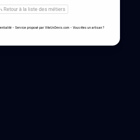
Retour à la liste des métiers
- Service proposé par
-
entialité
ViteUnDevis.com
Vous êtes un artisan ?