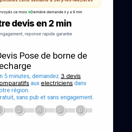
nvoyés ce mois
|
Dernière demande il y a 9 min
re devis en 2 min
ngagement, reponse rapide garantie
Devis Pose de borne de
recharge
n 5 minutes, demandez
3 devis
omparatifs
aux
electriciens
dans
otre région.
ratuit, sans pub et sans engagement.
2
3
4
5
6