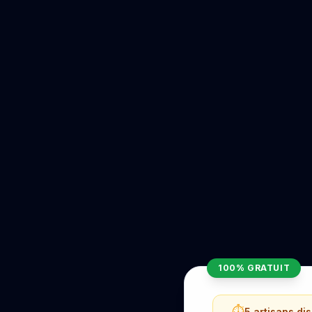
100% GRATUIT
⏱️
5 artisans di