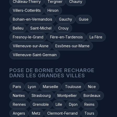
Château-Thierry
Tergnier
Chauny
Villers-Cotterêts
Hirson
Bohain-en-Vermandois
Gauchy
Guise
Belleu
Saint-Michel
Crouy
Fresnoy-le-Grand
Fère-en-Tardenois
La Fère
Villeneuve-sur-Aisne
Essômes-sur-Marne
Villeneuve-Saint-Germain
POSE DE BORNE DE RECHARGE
DANS LES GRANDES VILLES
Paris
Lyon
Marseille
Toulouse
Nice
Nantes
Strasbourg
Montpellier
Bordeaux
Rennes
Grenoble
Lille
Dijon
Reims
Angers
Metz
Clermont-Ferrand
Tours