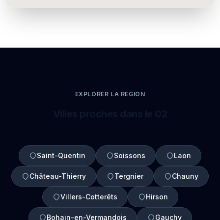
EXPLORER LA REGION
Villes proches dans le 02
Saint-Quentin
Soissons
Laon
Château-Thierry
Tergnier
Chauny
Villers-Cotterêts
Hirson
Bohain-en-Vermandois
Gauchy