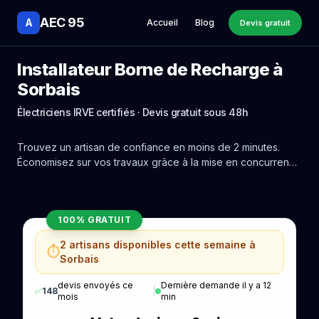
AEC 95
A
Accueil
Blog
Devis gratuit
Installateur Borne de Recharge à
Sorbais
Électriciens IRVE certifiés · Devis gratuit sous 48h
Trouvez un artisan de confiance en moins de 2 minutes.
Économisez sur vos travaux grâce à la mise en concurrence
réelle des experts de Sorbais.
100% GRATUIT
2 artisans disponibles cette semaine à
⏱️
Sorbais
devis envoyés ce
Dernière demande il y a 12
✅
148
|
mois
min