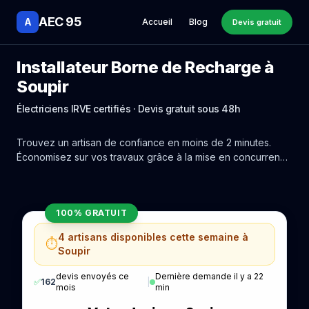
AEC 95
A
Accueil
Blog
Devis gratuit
Installateur Borne de Recharge à
Soupir
Électriciens IRVE certifiés · Devis gratuit sous 48h
Trouvez un artisan de confiance en moins de 2 minutes.
Économisez sur vos travaux grâce à la mise en concurrence
réelle des experts de Soupir.
100% GRATUIT
4 artisans disponibles cette semaine à
⏱️
Soupir
devis envoyés ce
Dernière demande il y a 22
✅
162
|
mois
min