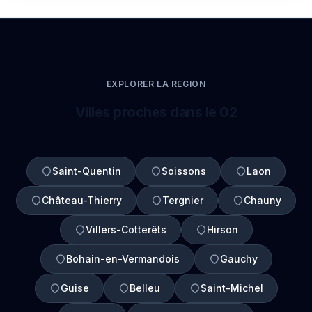
EXPLORER LA REGION
Villes proches dans le 02
Saint-Quentin
Soissons
Laon
Château-Thierry
Tergnier
Chauny
Villers-Cotterêts
Hirson
Bohain-en-Vermandois
Gauchy
Guise
Belleu
Saint-Michel