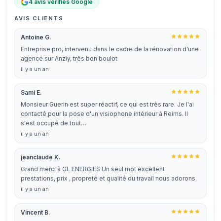
4 avis vérifiés Google
AVIS CLIENTS
Antoine G.
Entreprise pro, intervenu dans le cadre de la rénovation d'une
agence sur Anziy, très bon boulot
il y a un an
Sami E.
Monsieur Guerin est super réactif, ce qui est très rare. Je l'ai
contacté pour la pose d'un visiophone intérieur à Reims. Il
s'est occupé de tout…
il y a un an
jeanclaude K.
Grand merci à GL ENERGIES Un seul mot excellent
prestations, prix , propreté et qualité du travail nous adorons.
il y a un an
Vincent B.