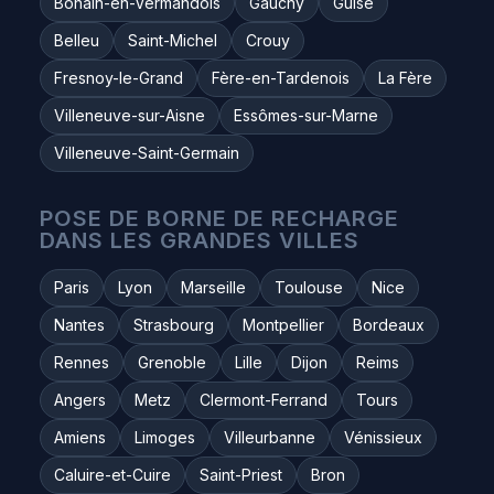
Bohain-en-Vermandois
Gauchy
Guise
Belleu
Saint-Michel
Crouy
Fresnoy-le-Grand
Fère-en-Tardenois
La Fère
Villeneuve-sur-Aisne
Essômes-sur-Marne
Villeneuve-Saint-Germain
POSE DE BORNE DE RECHARGE
DANS LES GRANDES VILLES
Paris
Lyon
Marseille
Toulouse
Nice
Nantes
Strasbourg
Montpellier
Bordeaux
Rennes
Grenoble
Lille
Dijon
Reims
Angers
Metz
Clermont-Ferrand
Tours
Amiens
Limoges
Villeurbanne
Vénissieux
Caluire-et-Cuire
Saint-Priest
Bron