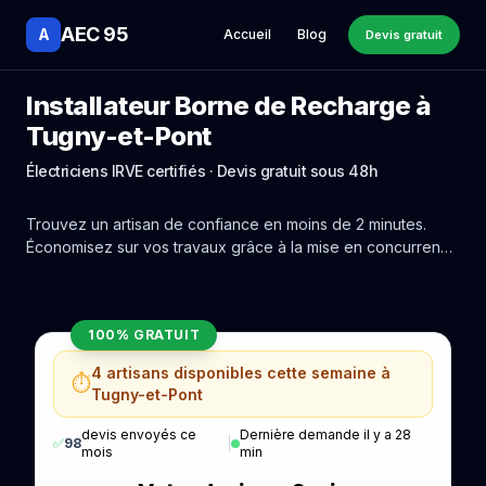
AEC 95
A
Accueil
Blog
Devis gratuit
Installateur Borne de Recharge à
Tugny-et-Pont
Électriciens IRVE certifiés · Devis gratuit sous 48h
Trouvez un artisan de confiance en moins de 2 minutes.
Économisez sur vos travaux grâce à la mise en concurrence
réelle des experts de Tugny-et-Pont.
100% GRATUIT
4 artisans disponibles cette semaine à
⏱️
Tugny-et-Pont
devis envoyés ce
Dernière demande il y a 28
✅
98
|
mois
min