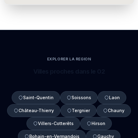
EXPLORER LA REGION
Villes proches dans le 02
Saint-Quentin
Soissons
Laon
Château-Thierry
Tergnier
Chauny
Villers-Cotterêts
Hirson
Bohain-en-Vermandois
Gauchy