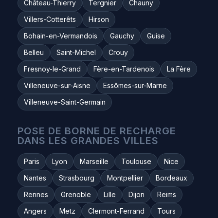
Château-Thierry
Tergnier
Chauny
Villers-Cotterêts
Hirson
Bohain-en-Vermandois
Gauchy
Guise
Belleu
Saint-Michel
Crouy
Fresnoy-le-Grand
Fère-en-Tardenois
La Fère
Villeneuve-sur-Aisne
Essômes-sur-Marne
Villeneuve-Saint-Germain
POSE DE BORNE DE RECHARGE
DANS LES GRANDES VILLES
Paris
Lyon
Marseille
Toulouse
Nice
Nantes
Strasbourg
Montpellier
Bordeaux
Rennes
Grenoble
Lille
Dijon
Reims
Angers
Metz
Clermont-Ferrand
Tours