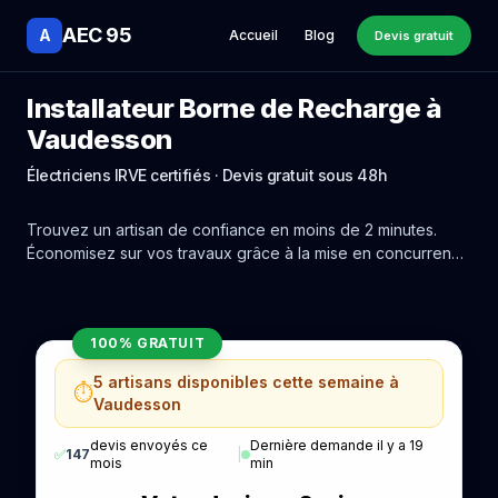
AEC 95
A
Accueil
Blog
Devis gratuit
Installateur Borne de Recharge à
Vaudesson
Électriciens IRVE certifiés · Devis gratuit sous 48h
Trouvez un artisan de confiance en moins de 2 minutes.
Économisez sur vos travaux grâce à la mise en concurrence
réelle des experts de Vaudesson.
100% GRATUIT
5 artisans disponibles cette semaine à
⏱️
Vaudesson
devis envoyés ce
Dernière demande il y a 19
✅
147
|
mois
min