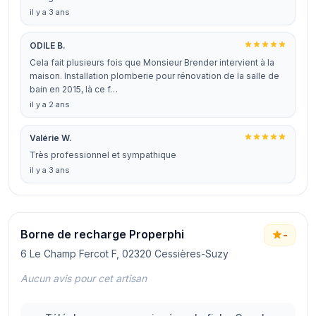
il y a 3 ans
ODILE B.
Cela fait plusieurs fois que Monsieur Brender intervient à la
maison. Installation plomberie pour rénovation de la salle de
bain en 2015, là ce f…
il y a 2 ans
Valérie W.
Très professionnel et sympathique
il y a 3 ans
Borne de recharge Properphi
-
6 Le Champ Fercot F, 02320 Cessières-Suzy
Aucun avis pour cet artisan