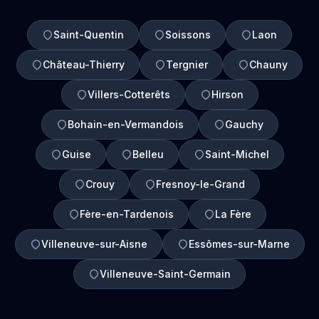
Saint-Quentin
Soissons
Laon
Château-Thierry
Tergnier
Chauny
Villers-Cotterêts
Hirson
Bohain-en-Vermandois
Gauchy
Guise
Belleu
Saint-Michel
Crouy
Fresnoy-le-Grand
Fère-en-Tardenois
La Fère
Villeneuve-sur-Aisne
Essômes-sur-Marne
Villeneuve-Saint-Germain