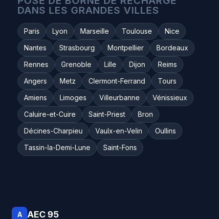
POSE DE BORNE DE RECHARGE
DANS LES GRANDES VILLES
Paris
Lyon
Marseille
Toulouse
Nice
Nantes
Strasbourg
Montpellier
Bordeaux
Rennes
Grenoble
Lille
Dijon
Reims
Angers
Metz
Clermont-Ferrand
Tours
Amiens
Limoges
Villeurbanne
Vénissieux
Caluire-et-Cuire
Saint-Priest
Bron
Décines-Charpieu
Vaulx-en-Velin
Oullins
Tassin-la-Demi-Lune
Saint-Fons
AEC 95
A