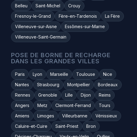
Belleu
Saint-Michel
Crouy
Fresnoy-le-Grand
Fère-en-Tardenois
La Fère
Villeneuve-sur-Aisne
Essômes-sur-Marne
Villeneuve-Saint-Germain
POSE DE BORNE DE RECHARGE
DANS LES GRANDES VILLES
Paris
Lyon
Marseille
Toulouse
Nice
Nantes
Strasbourg
Montpellier
Bordeaux
Rennes
Grenoble
Lille
Dijon
Reims
Angers
Metz
Clermont-Ferrand
Tours
Amiens
Limoges
Villeurbanne
Vénissieux
Caluire-et-Cuire
Saint-Priest
Bron
Décines-Charpieu
Vaulx-en-Velin
Oullins