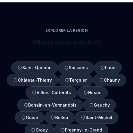
EXPLORER LA REGION
Villes proches dans le 02
Saint-Quentin
Soissons
Laon
Château-Thierry
Tergnier
Chauny
Villers-Cotterêts
Hirson
Bohain-en-Vermandois
Gauchy
Guise
Belleu
Saint-Michel
Crouy
Fresnoy-le-Grand