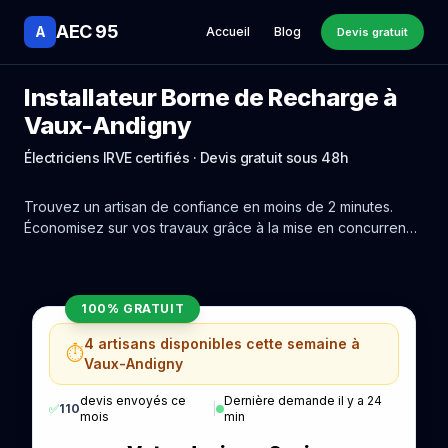
AEC 95
A
Accueil
Blog
Devis gratuit
Installateur Borne de Recharge à
Vaux-Andigny
Électriciens IRVE certifiés · Devis gratuit sous 48h
Trouvez un artisan de confiance en moins de 2 minutes.
Économisez sur vos travaux grâce à la mise en concurrence
réelle des experts de Vaux-Andigny.
100% GRATUIT
4 artisans disponibles cette semaine à
⏱️
Vaux-Andigny
devis envoyés ce
Dernière demande il y a 24
✅
110
|
mois
min