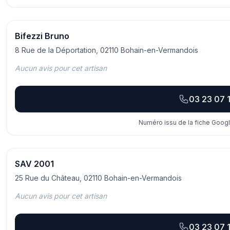
Bifezzi Bruno
8 Rue de la Déportation, 02110 Bohain-en-Vermandois
Aucun avis pour cet artisan
03 23 07 1
Numéro issu de la fiche Googl
SAV 2001
25 Rue du Château, 02110 Bohain-en-Vermandois
Aucun avis pour cet artisan
03 23 07 1