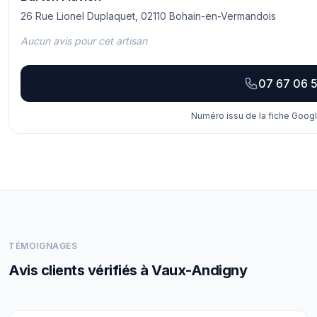
26 Rue Lionel Duplaquet, 02110 Bohain-en-Vermandois
Aucun avis pour cet artisan
07 67 06 
Numéro issu de la fiche Googl
TÉMOIGNAGES
Avis clients vérifiés à Vaux-Andigny