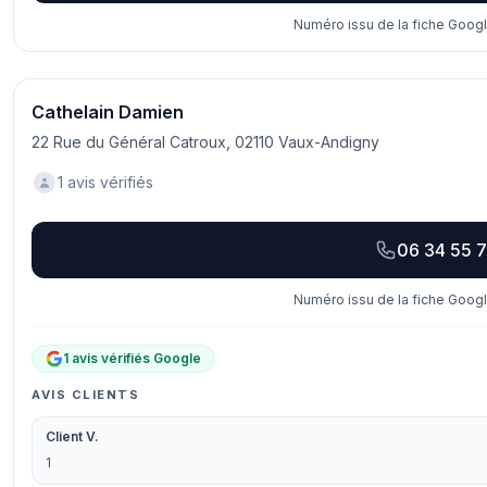
Numéro issu de la fiche Googl
Cathelain Damien
22 Rue du Général Catroux, 02110 Vaux-Andigny
1 avis vérifiés
06 34 55 
Numéro issu de la fiche Googl
1 avis vérifiés Google
AVIS CLIENTS
Client V.
1