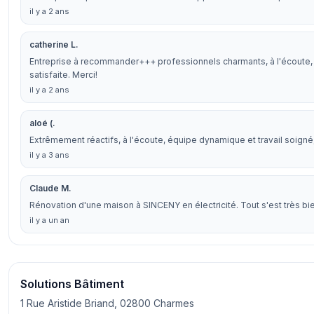
il y a 2 ans
catherine L.
Entreprise à recommander+++ professionnels charmants, à l'écoute, et 
satisfaite. Merci!
il y a 2 ans
aloé (.
Extrêmement réactifs, à l'écoute, équipe dynamique et travail soig
il y a 3 ans
Claude M.
Rénovation d'une maison à SINCENY en électricité. Tout s'est très b
il y a un an
Solutions Bâtiment
1 Rue Aristide Briand, 02800 Charmes