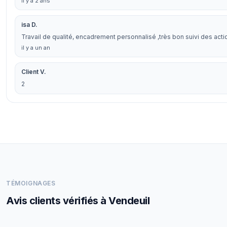
il y a 2 ans
isa D.
Travail de qualité, encadrement personnalisé ,très bon suivi des acti
il y a un an
Client V.
2
TÉMOIGNAGES
Avis clients vérifiés à Vendeuil