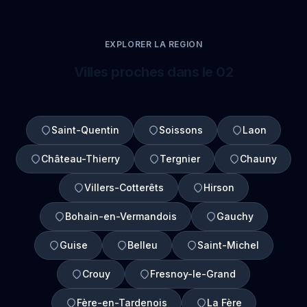
EXPLORER LA REGION
Villes proches dans le 02
Saint-Quentin
Soissons
Laon
Château-Thierry
Tergnier
Chauny
Villers-Cotterêts
Hirson
Bohain-en-Vermandois
Gauchy
Guise
Belleu
Saint-Michel
Crouy
Fresnoy-le-Grand
Fère-en-Tardenois
La Fère