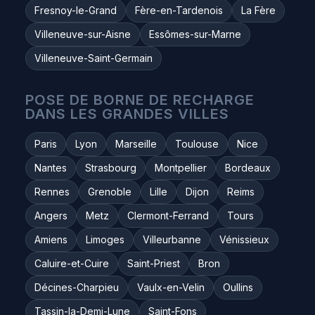
Fresnoy-le-Grand
Fère-en-Tardenois
La Fère
Villeneuve-sur-Aisne
Essômes-sur-Marne
Villeneuve-Saint-Germain
POSE DE BORNE DE RECHARGE
DANS LES GRANDES VILLES
Paris
Lyon
Marseille
Toulouse
Nice
Nantes
Strasbourg
Montpellier
Bordeaux
Rennes
Grenoble
Lille
Dijon
Reims
Angers
Metz
Clermont-Ferrand
Tours
Amiens
Limoges
Villeurbanne
Vénissieux
Caluire-et-Cuire
Saint-Priest
Bron
Décines-Charpieu
Vaulx-en-Velin
Oullins
Tassin-la-Demi-Lune
Saint-Fons