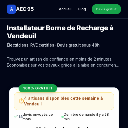
AEC 95
A
Accueil
Blog
Devis gratuit
Installateur Borne de Recharge à
Vendeuil
Électriciens IRVE certifiés · Devis gratuit sous 48h
Trouvez un artisan de confiance en moins de 2 minutes.
Économisez sur vos travaux grâce à la mise en concurrence
réelle des experts de Vendeuil.
100% GRATUIT
4 artisans disponibles cette semaine à
⏱️
Vendeuil
devis envoyés ce
Dernière demande il y a 28
✅
118
|
mois
min