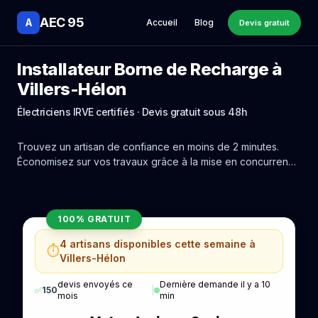
AEC 95
A
Accueil
Blog
Devis gratuit
Installateur Borne de Recharge à
Villers-Hélon
Électriciens IRVE certifiés · Devis gratuit sous 48h
Trouvez un artisan de confiance en moins de 2 minutes.
Économisez sur vos travaux grâce à la mise en concurrence
réelle des experts de Villers-Hélon.
100% GRATUIT
4 artisans disponibles cette semaine à
⏱️
Villers-Hélon
devis envoyés ce
Dernière demande il y a 10
✅
150
|
mois
min