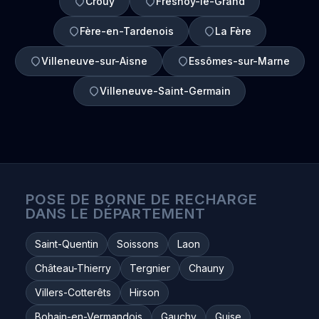
Crouy
Fresnoy-le-Grand
Fère-en-Tardenois
La Fère
Villeneuve-sur-Aisne
Essômes-sur-Marne
Villeneuve-Saint-Germain
POSE DE BORNE DE RECHARGE
DANS LE DÉPARTEMENT
Saint-Quentin
Soissons
Laon
Château-Thierry
Tergnier
Chauny
Villers-Cotterêts
Hirson
Bohain-en-Vermandois
Gauchy
Guise