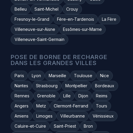
Belleu
Saint-Michel
Crouy
Fresnoy-le-Grand
Fère-en-Tardenois
La Fère
Villeneuve-sur-Aisne
Essômes-sur-Marne
Villeneuve-Saint-Germain
POSE DE BORNE DE RECHARGE
DANS LES GRANDES VILLES
Paris
Lyon
Marseille
Toulouse
Nice
Nantes
Strasbourg
Montpellier
Bordeaux
Rennes
Grenoble
Lille
Dijon
Reims
Angers
Metz
Clermont-Ferrand
Tours
Amiens
Limoges
Villeurbanne
Vénissieux
Caluire-et-Cuire
Saint-Priest
Bron