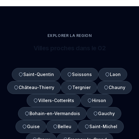
EXPLORER LA REGION
Villes proches dans le 02
Saint-Quentin
Soissons
Laon
Château-Thierry
Tergnier
Chauny
Villers-Cotterêts
Hirson
Bohain-en-Vermandois
Gauchy
Guise
Belleu
Saint-Michel