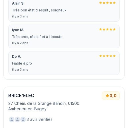
Alain S.
Très bon état d'esprit , soigneux
il y a 3 ans
lyon M.
Très pros, réactif et à l écoute.
il y a 2 ans
Do V.
Fiable & pro
il y a 3 ans
BRICE'ELEC
3,0
27 Chem. de la Grange Bandin, 01500
Ambérieu-en-Bugey
3 avis vérifiés