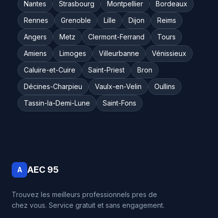
Nantes
Strasbourg
Montpellier
Bordeaux
Rennes
Grenoble
Lille
Dijon
Reims
Angers
Metz
Clermont-Ferrand
Tours
Amiens
Limoges
Villeurbanne
Vénissieux
Caluire-et-Cuire
Saint-Priest
Bron
Décines-Charpieu
Vaulx-en-Velin
Oullins
Tassin-la-Demi-Lune
Saint-Fons
AEC 95
A
Trouvez les meilleurs professionnels pres de
chez vous. Service gratuit et sans engagement.