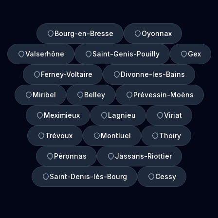
Bourg-en-Bresse
Oyonnax
Valserhône
Saint-Genis-Pouilly
Gex
Ferney-Voltaire
Divonne-les-Bains
Miribel
Belley
Prévessin-Moëns
Meximieux
Lagnieu
Viriat
Trévoux
Montluel
Thoiry
Péronnas
Jassans-Riottier
Saint-Denis-lès-Bourg
Cessy