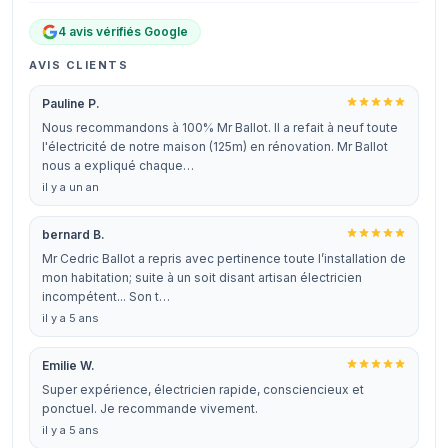
4 avis vérifiés Google
AVIS CLIENTS
Pauline P.
Nous recommandons à 100% Mr Ballot. Il a refait à neuf toute
l'électricité de notre maison (125m) en rénovation. Mr Ballot
nous a expliqué chaque…
il y a un an
bernard B.
Mr Cedric Ballot a repris avec pertinence toute l’installation de
mon habitation; suite à un soit disant artisan électricien
incompétent... Son t…
il y a 5 ans
Emilie W.
Super expérience, électricien rapide, consciencieux et
ponctuel. Je recommande vivement.
il y a 5 ans