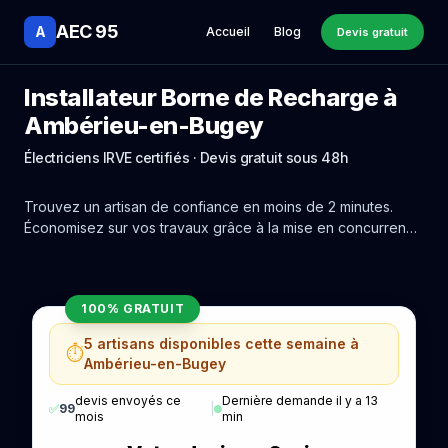
AEC 95
A
Accueil
Blog
Devis gratuit
Installateur Borne de Recharge à
Ambérieu-en-Bugey
Électriciens IRVE certifiés · Devis gratuit sous 48h
Trouvez un artisan de confiance en moins de 2 minutes.
Économisez sur vos travaux grâce à la mise en concurrence
réelle des experts de Ambérieu-en-Bugey.
100% GRATUIT
5 artisans disponibles cette semaine à
⏱️
Ambérieu-en-Bugey
devis envoyés ce
Dernière demande il y a 13
✅
99
|
mois
min