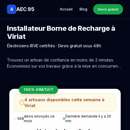
AEC 95
A
Accueil
Blog
Devis gratuit
Installateur Borne de Recharge à
Viriat
Électriciens IRVE certifiés · Devis gratuit sous 48h
Trouvez un artisan de confiance en moins de 2 minutes.
Économisez sur vos travaux grâce à la mise en concurrence
réelle des experts de Viriat.
100% GRATUIT
4 artisans disponibles cette semaine à
⏱️
Viriat
devis envoyés ce
Dernière demande il y a 20
✅
106
|
mois
min