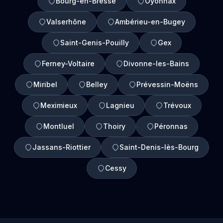
Bourg-en-Bresse
Oyonnax
Valserhône
Ambérieu-en-Bugey
Saint-Genis-Pouilly
Gex
Ferney-Voltaire
Divonne-les-Bains
Miribel
Belley
Prévessin-Moëns
Meximieux
Lagnieu
Trévoux
Montluel
Thoiry
Péronnas
Jassans-Riottier
Saint-Denis-lès-Bourg
Cessy