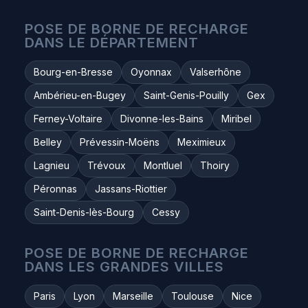
POSE DE BORNE DE RECHARGE
DANS LE DÉPARTEMENT
Bourg-en-Bresse
Oyonnax
Valserhône
Ambérieu-en-Bugey
Saint-Genis-Pouilly
Gex
Ferney-Voltaire
Divonne-les-Bains
Miribel
Belley
Prévessin-Moëns
Meximieux
Lagnieu
Trévoux
Montluel
Thoiry
Péronnas
Jassans-Riottier
Saint-Denis-lès-Bourg
Cessy
POSE DE BORNE DE RECHARGE
DANS LES GRANDES VILLES
Paris
Lyon
Marseille
Toulouse
Nice