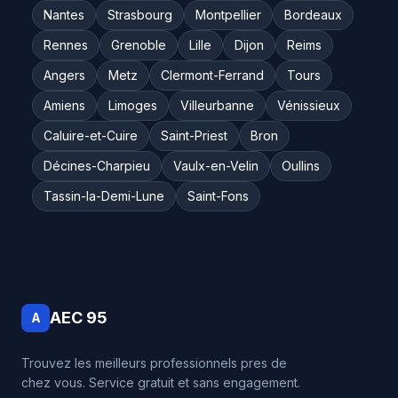
Nantes
Strasbourg
Montpellier
Bordeaux
Rennes
Grenoble
Lille
Dijon
Reims
Angers
Metz
Clermont-Ferrand
Tours
Amiens
Limoges
Villeurbanne
Vénissieux
Caluire-et-Cuire
Saint-Priest
Bron
Décines-Charpieu
Vaulx-en-Velin
Oullins
Tassin-la-Demi-Lune
Saint-Fons
AEC 95
A
Trouvez les meilleurs professionnels pres de
chez vous. Service gratuit et sans engagement.