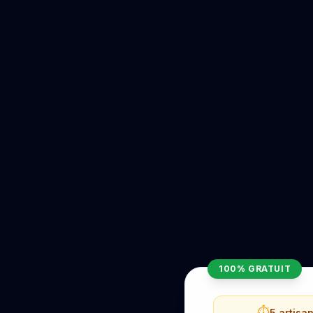
100% GRATUIT
⏱️
5 artisa