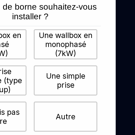
 de borne souhaitez-vous
installer ?
box en
Une wallbox en
asé
monophasé
W)
(7kW)
rise
Une simple
e (type
prise
up)
is pas
Autre
re