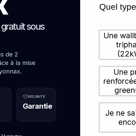
x
Quel type
s gratuit sous
Une wall
triph
(22k
ns de 2
ce à la mise
Une p
Oyonnax.
renforcé
green
SÉCURITÉ
Garantie
Je ne sa
enco