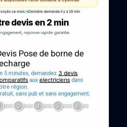
nvoyés ce mois
|
Dernière demande il y a 29 min
re devis en 2 min
ngagement, reponse rapide garantie
Devis Pose de borne de
recharge
n 5 minutes, demandez
3 devis
omparatifs
aux
electriciens
dans
otre région.
ratuit, sans pub et sans engagement.
2
3
4
5
6