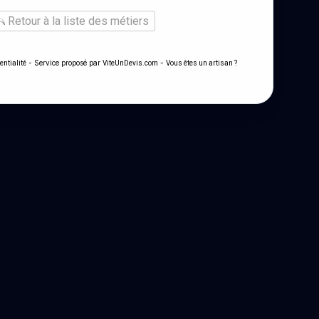
Retour à la liste des métiers
- Service proposé par
-
entialité
ViteUnDevis.com
Vous êtes un artisan ?