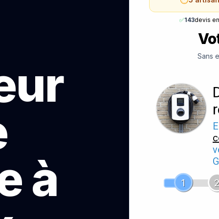
✅
143
devis e
Vot
Sans e
teur
e
E
c
v
e à
G
1