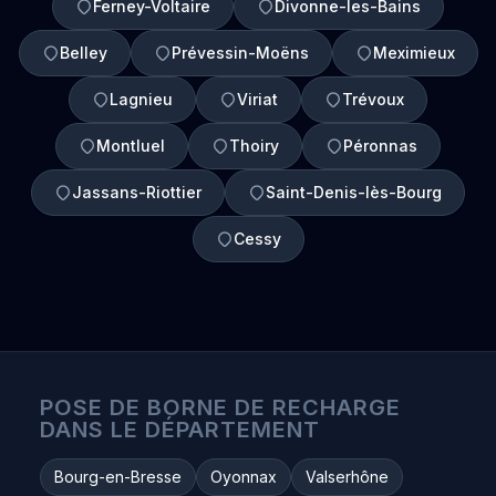
Ferney-Voltaire
Divonne-les-Bains
Belley
Prévessin-Moëns
Meximieux
Lagnieu
Viriat
Trévoux
Montluel
Thoiry
Péronnas
Jassans-Riottier
Saint-Denis-lès-Bourg
Cessy
POSE DE BORNE DE RECHARGE
DANS LE DÉPARTEMENT
Bourg-en-Bresse
Oyonnax
Valserhône