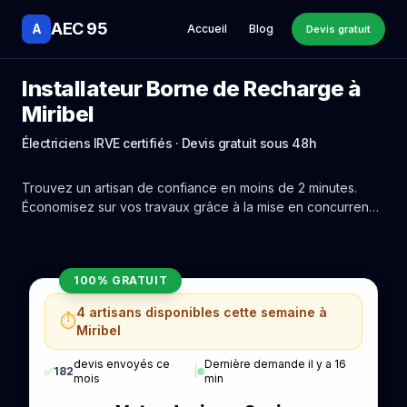
AEC 95
A
Accueil
Blog
Devis gratuit
Installateur Borne de Recharge à
Miribel
Électriciens IRVE certifiés · Devis gratuit sous 48h
Trouvez un artisan de confiance en moins de 2 minutes.
Économisez sur vos travaux grâce à la mise en concurrence
réelle des experts de Miribel.
100% GRATUIT
4 artisans disponibles cette semaine à
⏱️
Miribel
devis envoyés ce
Dernière demande il y a 16
✅
182
|
mois
min