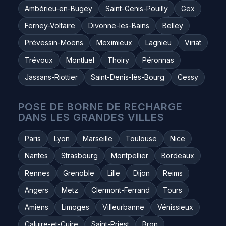
Ambérieu-en-Bugey
Saint-Genis-Pouilly
Gex
Ferney-Voltaire
Divonne-les-Bains
Belley
Prévessin-Moëns
Meximieux
Lagnieu
Viriat
Trévoux
Montluel
Thoiry
Péronnas
Jassans-Riottier
Saint-Denis-lès-Bourg
Cessy
POSE DE BORNE DE RECHARGE
DANS LES GRANDES VILLES
Paris
Lyon
Marseille
Toulouse
Nice
Nantes
Strasbourg
Montpellier
Bordeaux
Rennes
Grenoble
Lille
Dijon
Reims
Angers
Metz
Clermont-Ferrand
Tours
Amiens
Limoges
Villeurbanne
Vénissieux
Caluire-et-Cuire
Saint-Priest
Bron