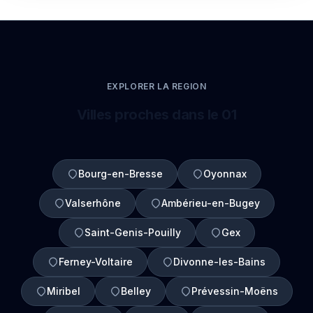
EXPLORER LA REGION
Villes proches dans le 01
Bourg-en-Bresse
Oyonnax
Valserhône
Ambérieu-en-Bugey
Saint-Genis-Pouilly
Gex
Ferney-Voltaire
Divonne-les-Bains
Miribel
Belley
Prévessin-Moëns