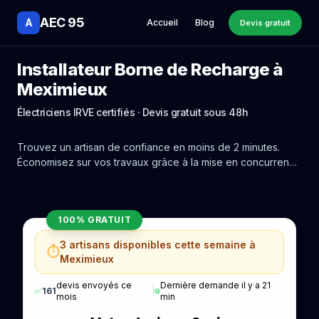
AEC 95
A
Accueil
Blog
Devis gratuit
Installateur Borne de Recharge à
Meximieux
Électriciens IRVE certifiés · Devis gratuit sous 48h
Trouvez un artisan de confiance en moins de 2 minutes.
Économisez sur vos travaux grâce à la mise en concurrence
réelle des experts de Meximieux.
100% GRATUIT
3 artisans disponibles cette semaine à
⏱️
Meximieux
devis envoyés ce
Dernière demande il y a 21
✅
161
|
mois
min