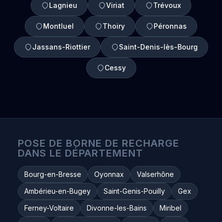
Lagnieu
Viriat
Trévoux
Montluel
Thoiry
Péronnas
Jassans-Riottier
Saint-Denis-lès-Bourg
Cessy
POSE DE BORNE DE RECHARGE
DANS LE DÉPARTEMENT
Bourg-en-Bresse
Oyonnax
Valserhône
Ambérieu-en-Bugey
Saint-Genis-Pouilly
Gex
Ferney-Voltaire
Divonne-les-Bains
Miribel