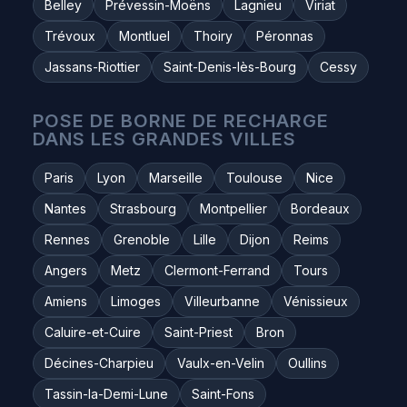
Belley
Prévessin-Moëns
Lagnieu
Viriat
Trévoux
Montluel
Thoiry
Péronnas
Jassans-Riottier
Saint-Denis-lès-Bourg
Cessy
POSE DE BORNE DE RECHARGE
DANS LES GRANDES VILLES
Paris
Lyon
Marseille
Toulouse
Nice
Nantes
Strasbourg
Montpellier
Bordeaux
Rennes
Grenoble
Lille
Dijon
Reims
Angers
Metz
Clermont-Ferrand
Tours
Amiens
Limoges
Villeurbanne
Vénissieux
Caluire-et-Cuire
Saint-Priest
Bron
Décines-Charpieu
Vaulx-en-Velin
Oullins
Tassin-la-Demi-Lune
Saint-Fons