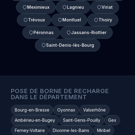
Meximieux
Lagnieu
Viriat
Trévoux
Montluel
Thoiry
Péronnas
Jassans-Riottier
Saint-Denis-lès-Bourg
POSE DE BORNE DE RECHARGE
DANS LE DÉPARTEMENT
Bourg-en-Bresse
Oyonnax
Valserhône
Ambérieu-en-Bugey
Saint-Genis-Pouilly
Gex
Ferney-Voltaire
Divonne-les-Bains
Miribel