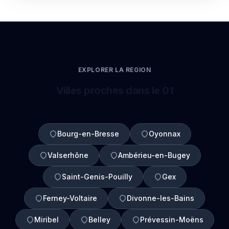
EXPLORER LA REGION
Villes proches dans le 01
Bourg-en-Bresse
Oyonnax
Valserhône
Ambérieu-en-Bugey
Saint-Genis-Pouilly
Gex
Ferney-Voltaire
Divonne-les-Bains
Miribel
Belley
Prévessin-Moëns