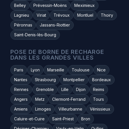
Belley
Prévessin-Moëns
Meximieux
Lagnieu
Viriat
Trévoux
Montluel
Thoiry
Péronnas
Jassans-Riottier
Saint-Denis-lès-Bourg
POSE DE BORNE DE RECHARGE
DANS LES GRANDES VILLES
Paris
Lyon
Marseille
Toulouse
Nice
Nantes
Strasbourg
Montpellier
Bordeaux
Rennes
Grenoble
Lille
Dijon
Reims
Angers
Metz
Clermont-Ferrand
Tours
Amiens
Limoges
Villeurbanne
Vénissieux
Caluire-et-Cuire
Saint-Priest
Bron
Décines-Charpieu
Vaulx-en-Velin
Oullins