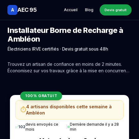
AEC 95
A
Accueil
Blog
Devis gratuit
Installateur Borne de Recharge à
Ambléon
Électriciens IRVE certifiés · Devis gratuit sous 48h
Trouvez un artisan de confiance en moins de 2 minutes.
Économisez sur vos travaux grâce à la mise en concurrence
réelle des experts de Ambléon.
100% GRATUIT
4 artisans disponibles cette semaine à
⏱️
Ambléon
devis envoyés ce
Dernière demande il y a 28
✅
102
|
mois
min