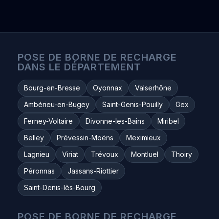
POSE DE BORNE DE RECHARGE
DANS LE DÉPARTEMENT
Bourg-en-Bresse
Oyonnax
Valserhône
Ambérieu-en-Bugey
Saint-Genis-Pouilly
Gex
Ferney-Voltaire
Divonne-les-Bains
Miribel
Belley
Prévessin-Moëns
Meximieux
Lagnieu
Viriat
Trévoux
Montluel
Thoiry
Péronnas
Jassans-Riottier
Saint-Denis-lès-Bourg
POSE DE BORNE DE RECHARGE