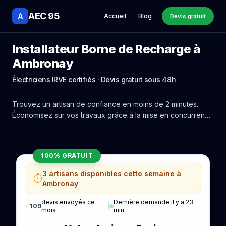
AEC 95
A
Accueil
Blog
Devis gratuit
Installateur Borne de Recharge à
Ambronay
Électriciens IRVE certifiés · Devis gratuit sous 48h
Trouvez un artisan de confiance en moins de 2 minutes.
Économisez sur vos travaux grâce à la mise en concurrence
réelle des experts de Ambronay.
100% GRATUIT
3 artisans disponibles cette semaine à
⏱️
Ambronay
devis envoyés ce
Dernière demande il y a 23
✅
109
|
mois
min