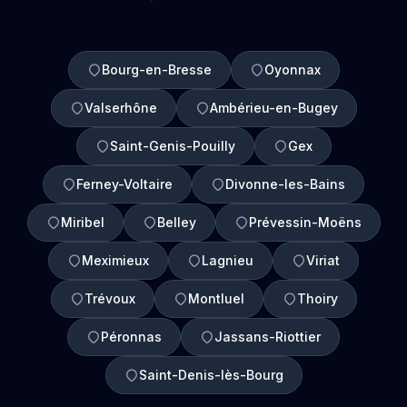
Bourg-en-Bresse
Oyonnax
Valserhône
Ambérieu-en-Bugey
Saint-Genis-Pouilly
Gex
Ferney-Voltaire
Divonne-les-Bains
Miribel
Belley
Prévessin-Moëns
Meximieux
Lagnieu
Viriat
Trévoux
Montluel
Thoiry
Péronnas
Jassans-Riottier
Saint-Denis-lès-Bourg