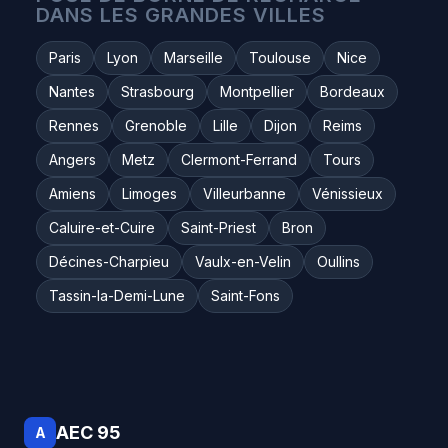
DANS LES GRANDES VILLES
Paris
Lyon
Marseille
Toulouse
Nice
Nantes
Strasbourg
Montpellier
Bordeaux
Rennes
Grenoble
Lille
Dijon
Reims
Angers
Metz
Clermont-Ferrand
Tours
Amiens
Limoges
Villeurbanne
Vénissieux
Caluire-et-Cuire
Saint-Priest
Bron
Décines-Charpieu
Vaulx-en-Velin
Oullins
Tassin-la-Demi-Lune
Saint-Fons
AEC 95
A