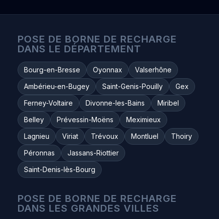
POSE DE BORNE DE RECHARGE
DANS LE DÉPARTEMENT
Bourg-en-Bresse
Oyonnax
Valserhône
Ambérieu-en-Bugey
Saint-Genis-Pouilly
Gex
Ferney-Voltaire
Divonne-les-Bains
Miribel
Belley
Prévessin-Moëns
Meximieux
Lagnieu
Viriat
Trévoux
Montluel
Thoiry
Péronnas
Jassans-Riottier
Saint-Denis-lès-Bourg
POSE DE BORNE DE RECHARGE
DANS LES GRANDES VILLES