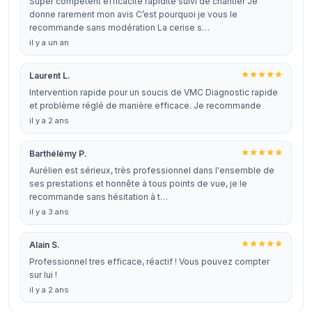
Super compétent efficacité rapidité suivi de chantier Je
donne rarement mon avis C’est pourquoi je vous le
recommande sans modération La cerise s…
il y a un an
Laurent L.
Intervention rapide pour un soucis de VMC Diagnostic rapide
et problème réglé de manière efficace. Je recommande
il y a 2 ans
Barthélémy P.
Aurélien est sérieux, très professionnel dans l'ensemble de
ses prestations et honnête à tous points de vue, je le
recommande sans hésitation à t…
il y a 3 ans
Alain S.
Professionnel tres efficace, réactif ! Vous pouvez compter
sur lui !
il y a 2 ans