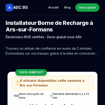
AEC 95
A
Accueil
Blog
Devis gratuit
Installateur Borne de Recharge à
Ars-sur-Formans
Électriciens IRVE certifiés · Devis gratuit sous 48h
Trouvez un artisan de confiance en moins de 2 minutes.
Économisez sur vos travaux grâce à la mise en concurrence
réelle des experts de Ars-sur-Formans.
100% GRATUIT
4 artisans disponibles cette semaine à
⏱️
Ars-sur-Formans
devis envoyés ce
Dernière demande il y a 22
✅
154
|
mois
min