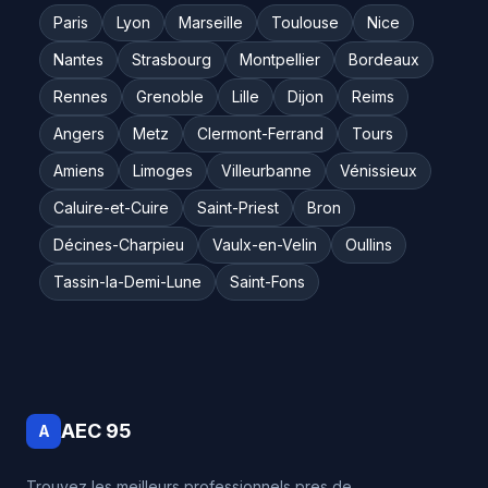
Paris
Lyon
Marseille
Toulouse
Nice
Nantes
Strasbourg
Montpellier
Bordeaux
Rennes
Grenoble
Lille
Dijon
Reims
Angers
Metz
Clermont-Ferrand
Tours
Amiens
Limoges
Villeurbanne
Vénissieux
Caluire-et-Cuire
Saint-Priest
Bron
Décines-Charpieu
Vaulx-en-Velin
Oullins
Tassin-la-Demi-Lune
Saint-Fons
AEC 95
A
Trouvez les meilleurs professionnels pres de