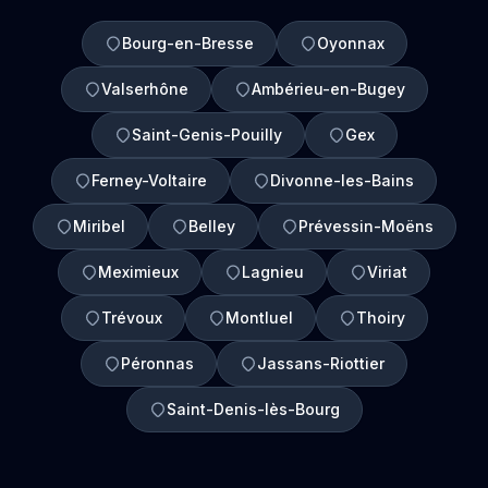
Bourg-en-Bresse
Oyonnax
Valserhône
Ambérieu-en-Bugey
Saint-Genis-Pouilly
Gex
Ferney-Voltaire
Divonne-les-Bains
Miribel
Belley
Prévessin-Moëns
Meximieux
Lagnieu
Viriat
Trévoux
Montluel
Thoiry
Péronnas
Jassans-Riottier
Saint-Denis-lès-Bourg