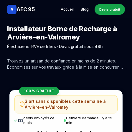
AEC 95
A
Accueil
Blog
Devis gratuit
Installateur Borne de Recharge à
Arvière-en-Valromey
Électriciens IRVE certifiés · Devis gratuit sous 48h
Trouvez un artisan de confiance en moins de 2 minutes.
Économisez sur vos travaux grâce à la mise en concurrence
réelle des experts de Arvière-en-Valromey.
100% GRATUIT
3 artisans disponibles cette semaine à
⏱️
Arvière-en-Valromey
devis envoyés ce
Dernière demande il y a 25
✅
133
|
mois
min