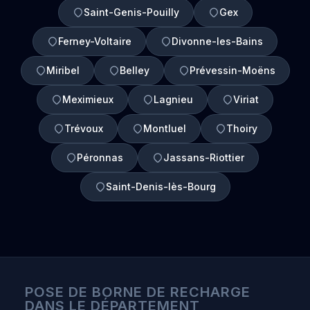
Saint-Genis-Pouilly
Gex
Ferney-Voltaire
Divonne-les-Bains
Miribel
Belley
Prévessin-Moëns
Meximieux
Lagnieu
Viriat
Trévoux
Montluel
Thoiry
Péronnas
Jassans-Riottier
Saint-Denis-lès-Bourg
POSE DE BORNE DE RECHARGE
DANS LE DÉPARTEMENT