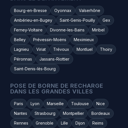
Bourg-en-Bresse
Oyonnax
Valserhône
Ambérieu-en-Bugey
Saint-Genis-Pouilly
Gex
Ferney-Voltaire
Divonne-les-Bains
Miribel
Belley
Prévessin-Moëns
Meximieux
Lagnieu
Viriat
Trévoux
Montluel
Thoiry
Péronnas
Jassans-Riottier
Saint-Denis-lès-Bourg
POSE DE BORNE DE RECHARGE
DANS LES GRANDES VILLES
Paris
Lyon
Marseille
Toulouse
Nice
Nantes
Strasbourg
Montpellier
Bordeaux
Rennes
Grenoble
Lille
Dijon
Reims