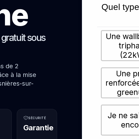
ne
Quel type
Une wall
s gratuit sous
triph
(22k
ns de 2
Une p
ce à la mise
renforcé
nières-sur-
green
Je ne sa
SÉCURITÉ
enco
Garantie