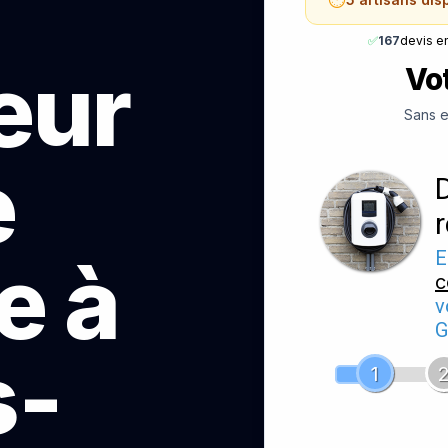
✅
167
devis e
teur
Vot
Sans e
e
e à
E
c
v
G
s-
1