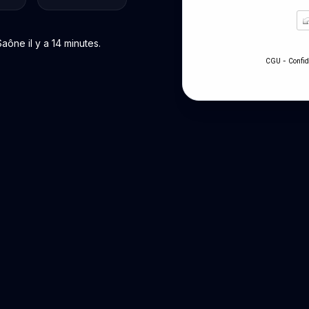
ône il y a 14 minutes.
-
CGU
Confid