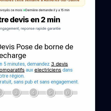
nvoyés ce mois
|
Dernière demande il y a 15 min
re devis en 2 min
ngagement, reponse rapide garantie
Devis Pose de borne de
recharge
n 5 minutes, demandez
3 devis
omparatifs
aux
electriciens
dans
otre région.
ratuit, sans pub et sans engagement.
2
3
4
5
6