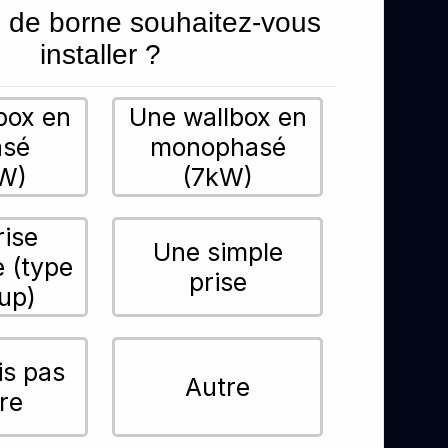
 de borne souhaitez-vous
installer ?
box en
Une wallbox en
asé
monophasé
W)
(7kW)
rise
Une simple
e (type
prise
up)
is pas
Autre
re