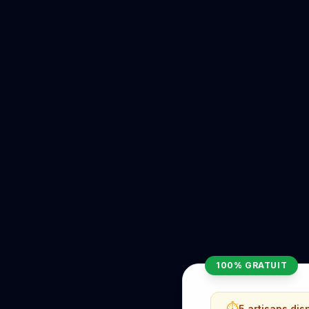
100% GRATUIT
⏱️
5 artisans di