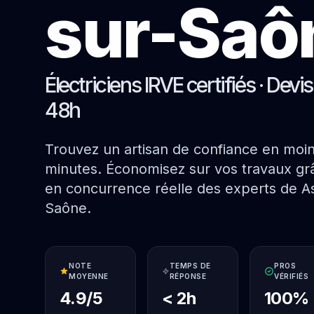
sur-Saô
Électriciens IRVE certifiés · Devi
48h
Trouvez un artisan de confiance en moi
minutes. Économisez sur vos travaux grâ
en concurrence réelle des experts de As
Saône.
NOTE
TEMPS DE
PROS
MOYENNE
RÉPONSE
VÉRIFIÉS
4.9/5
< 2h
100%