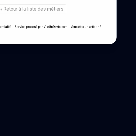
Retour à la liste des métiers
- Service proposé par
-
entialité
ViteUnDevis.com
Vous êtes un artisan ?