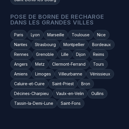
POSE DE BORNE DE RECHARGE
DANS LES GRANDES VILLES
Paris
Lyon
Marseille
Toulouse
Nice
Nantes
Strasbourg
Montpellier
Bordeaux
Rennes
Grenoble
Lille
Dijon
Reims
Angers
Metz
Clermont-Ferrand
Tours
Amiens
Limoges
Villeurbanne
Vénissieux
Caluire-et-Cuire
Saint-Priest
Bron
Décines-Charpieu
Vaulx-en-Velin
Oullins
Tassin-la-Demi-Lune
Saint-Fons