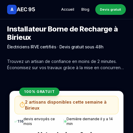
AEC 95
A
Accueil
Blog
Devis gratuit
Installateur Borne de Recharge à
Birieux
Électriciens IRVE certifiés · Devis gratuit sous 48h
Trouvez un artisan de confiance en moins de 2 minutes.
Économisez sur vos travaux grâce à la mise en concurrence
réelle des experts de Birieux.
100% GRATUIT
2 artisans disponibles cette semaine à
⏱️
Birieux
devis envoyés ce
Dernière demande il y a 14
✅
116
|
mois
min