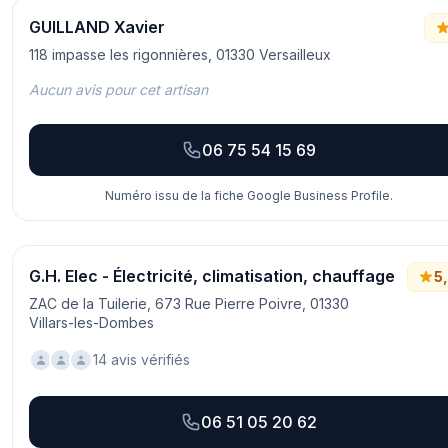
GUILLAND Xavier
118 impasse les rigonnières, 01330 Versailleux
Aucun avis pour cet artisan
06 75 54 15 69
Numéro issu de la fiche Google Business Profile.
G.H. Elec - Électricité, climatisation, chauffage
5
ZAC de la Tuilerie, 673 Rue Pierre Poivre, 01330
Villars-les-Dombes
14 avis vérifiés
06 51 05 20 62