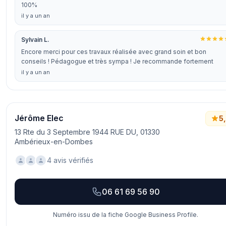
100%
il y a un an
Sylvain L.
Encore merci pour ces travaux réalisée avec grand soin et bon
conseils ! Pédagogue et très sympa ! Je recommande fortement
il y a un an
Jérôme Elec
5
13 Rte du 3 Septembre 1944 RUE DU, 01330
Ambérieux-en-Dombes
4 avis vérifiés
06 61 69 56 90
Numéro issu de la fiche Google Business Profile.