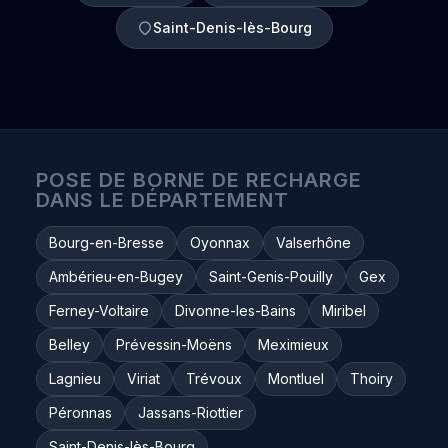
Saint-Denis-lès-Bourg
POSE DE BORNE DE RECHARGE
DANS LE DÉPARTEMENT
Bourg-en-Bresse
Oyonnax
Valserhône
Ambérieu-en-Bugey
Saint-Genis-Pouilly
Gex
Ferney-Voltaire
Divonne-les-Bains
Miribel
Belley
Prévessin-Moëns
Meximieux
Lagnieu
Viriat
Trévoux
Montluel
Thoiry
Péronnas
Jassans-Riottier
Saint-Denis-lès-Bourg