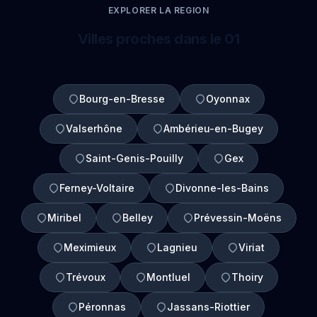
EXPLORER LA REGION
Villes proches dans le 01
Bourg-en-Bresse
Oyonnax
Valserhône
Ambérieu-en-Bugey
Saint-Genis-Pouilly
Gex
Ferney-Voltaire
Divonne-les-Bains
Miribel
Belley
Prévessin-Moëns
Meximieux
Lagnieu
Viriat
Trévoux
Montluel
Thoiry
Péronnas
Jassans-Riottier