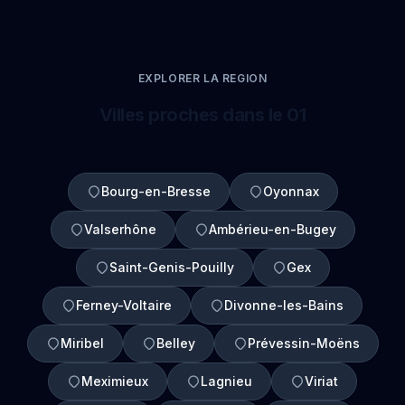
EXPLORER LA REGION
Villes proches dans le 01
Bourg-en-Bresse
Oyonnax
Valserhône
Ambérieu-en-Bugey
Saint-Genis-Pouilly
Gex
Ferney-Voltaire
Divonne-les-Bains
Miribel
Belley
Prévessin-Moëns
Meximieux
Lagnieu
Viriat