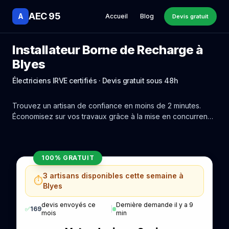
AEC 95
A
Accueil
Blog
Devis gratuit
Installateur Borne de Recharge à
Blyes
Électriciens IRVE certifiés · Devis gratuit sous 48h
Trouvez un artisan de confiance en moins de 2 minutes.
Économisez sur vos travaux grâce à la mise en concurrence
réelle des experts de Blyes.
100% GRATUIT
3 artisans disponibles cette semaine à
⏱️
Blyes
devis envoyés ce
Dernière demande il y a 9
✅
169
|
mois
min