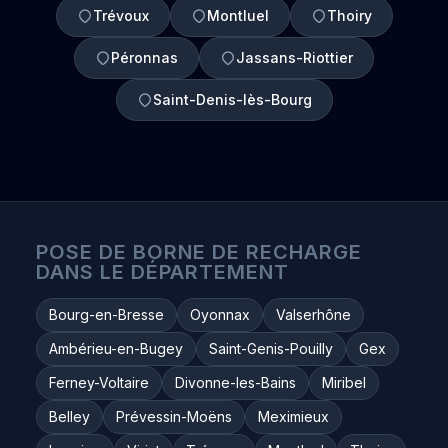
Trévoux
Montluel
Thoiry
Péronnas
Jassans-Riottier
Saint-Denis-lès-Bourg
POSE DE BORNE DE RECHARGE
DANS LE DÉPARTEMENT
Bourg-en-Bresse
Oyonnax
Valserhône
Ambérieu-en-Bugey
Saint-Genis-Pouilly
Gex
Ferney-Voltaire
Divonne-les-Bains
Miribel
Belley
Prévessin-Moëns
Meximieux