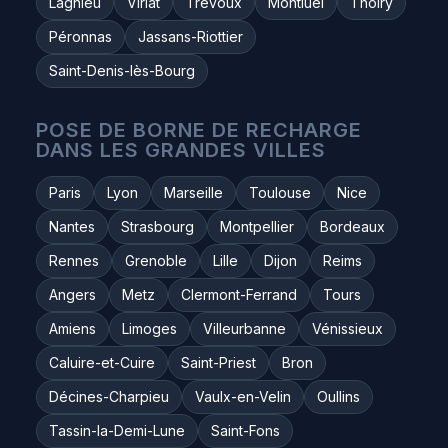
Lagnieu
Viriat
Trévoux
Montluel
Thoiry
Péronnas
Jassans-Riottier
Saint-Denis-lès-Bourg
POSE DE BORNE DE RECHARGE
DANS LES GRANDES VILLES
Paris
Lyon
Marseille
Toulouse
Nice
Nantes
Strasbourg
Montpellier
Bordeaux
Rennes
Grenoble
Lille
Dijon
Reims
Angers
Metz
Clermont-Ferrand
Tours
Amiens
Limoges
Villeurbanne
Vénissieux
Caluire-et-Cuire
Saint-Priest
Bron
Décines-Charpieu
Vaulx-en-Velin
Oullins
Tassin-la-Demi-Lune
Saint-Fons