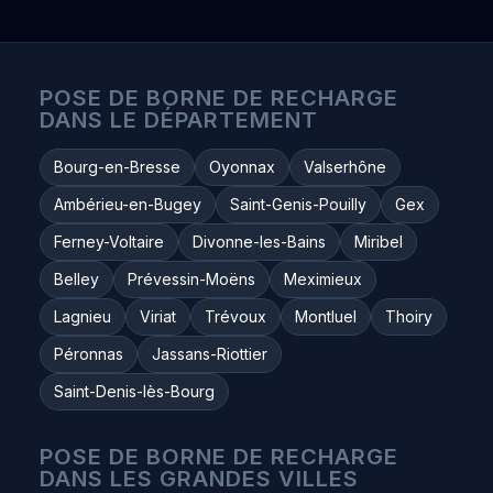
POSE DE BORNE DE RECHARGE
DANS LE DÉPARTEMENT
Bourg-en-Bresse
Oyonnax
Valserhône
Ambérieu-en-Bugey
Saint-Genis-Pouilly
Gex
Ferney-Voltaire
Divonne-les-Bains
Miribel
Belley
Prévessin-Moëns
Meximieux
Lagnieu
Viriat
Trévoux
Montluel
Thoiry
Péronnas
Jassans-Riottier
Saint-Denis-lès-Bourg
POSE DE BORNE DE RECHARGE
DANS LES GRANDES VILLES