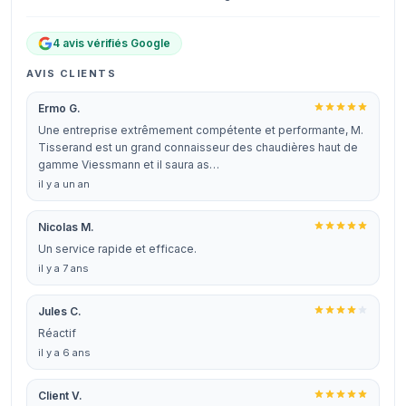
4 avis vérifiés Google
AVIS CLIENTS
Ermo G.
Une entreprise extrêmement compétente et performante, M.
Tisserand est un grand connaisseur des chaudières haut de
gamme Viessmann et il saura as…
il y a un an
Nicolas M.
Un service rapide et efficace.
il y a 7 ans
Jules C.
Réactif
il y a 6 ans
Client V.