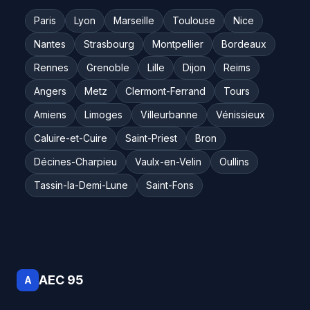
Paris
Lyon
Marseille
Toulouse
Nice
Nantes
Strasbourg
Montpellier
Bordeaux
Rennes
Grenoble
Lille
Dijon
Reims
Angers
Metz
Clermont-Ferrand
Tours
Amiens
Limoges
Villeurbanne
Vénissieux
Caluire-et-Cuire
Saint-Priest
Bron
Décines-Charpieu
Vaulx-en-Velin
Oullins
Tassin-la-Demi-Lune
Saint-Fons
AEC 95
A