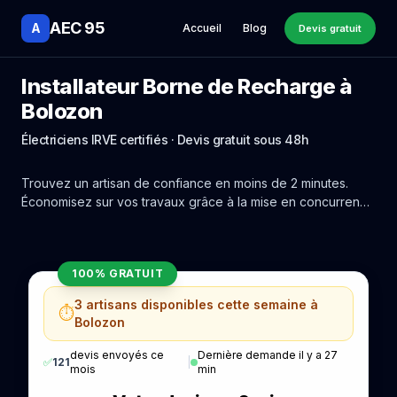
AEC 95
A
Accueil
Blog
Devis gratuit
Installateur Borne de Recharge à
Bolozon
Électriciens IRVE certifiés · Devis gratuit sous 48h
Trouvez un artisan de confiance en moins de 2 minutes.
Économisez sur vos travaux grâce à la mise en concurrence
réelle des experts de Bolozon.
100% GRATUIT
3 artisans disponibles cette semaine à
⏱️
Bolozon
devis envoyés ce
Dernière demande il y a 27
✅
121
|
mois
min