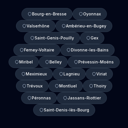
Bourg-en-Bresse
Oyonnax
Valserhône
Ambérieu-en-Bugey
Saint-Genis-Pouilly
Gex
Ferney-Voltaire
Divonne-les-Bains
Miribel
Belley
Prévessin-Moëns
Meximieux
Lagnieu
Viriat
Trévoux
Montluel
Thoiry
Péronnas
Jassans-Riottier
Saint-Denis-lès-Bourg