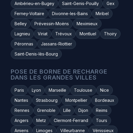
Ambérieu-en-Bugey
Saint-Genis-Pouilly
Gex
Ferney-Voltaire
Divonne-les-Bains
Miribel
Belley
Prévessin-Moëns
Meximieux
Lagnieu
Viriat
Trévoux
Montluel
Thoiry
Péronnas
Jassans-Riottier
Saint-Denis-lès-Bourg
POSE DE BORNE DE RECHARGE
DANS LES GRANDES VILLES
Paris
Lyon
Marseille
Toulouse
Nice
Nantes
Strasbourg
Montpellier
Bordeaux
Rennes
Grenoble
Lille
Dijon
Reims
Angers
Metz
Clermont-Ferrand
Tours
Amiens
Limoges
Villeurbanne
Vénissieux