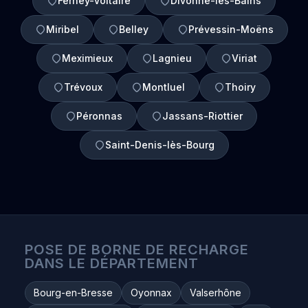
Ferney-Voltaire
Divonne-les-Bains
Miribel
Belley
Prévessin-Moëns
Meximieux
Lagnieu
Viriat
Trévoux
Montluel
Thoiry
Péronnas
Jassans-Riottier
Saint-Denis-lès-Bourg
POSE DE BORNE DE RECHARGE
DANS LE DÉPARTEMENT
Bourg-en-Bresse
Oyonnax
Valserhône