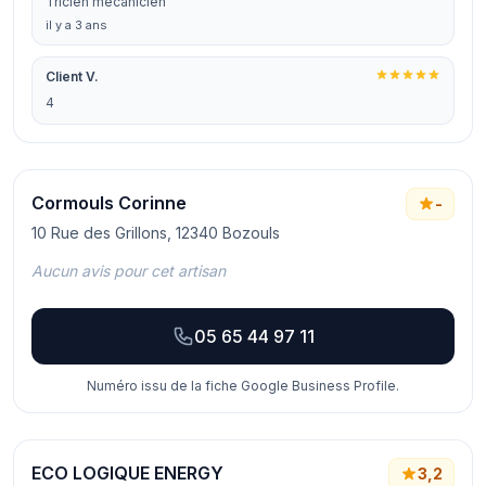
Tricien mécanicien
il y a 3 ans
Client V.
4
Cormouls Corinne
-
10 Rue des Grillons, 12340 Bozouls
Aucun avis pour cet artisan
05 65 44 97 11
Numéro issu de la fiche Google Business Profile.
ECO LOGIQUE ENERGY
3,2