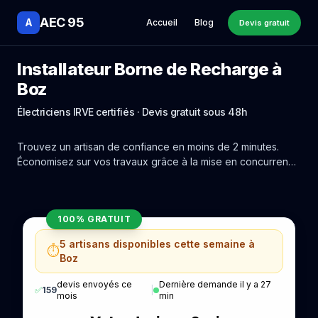
AEC 95
A
Accueil
Blog
Devis gratuit
Installateur Borne de Recharge à
Boz
Électriciens IRVE certifiés · Devis gratuit sous 48h
Trouvez un artisan de confiance en moins de 2 minutes.
Économisez sur vos travaux grâce à la mise en concurrence
réelle des experts de Boz.
100% GRATUIT
5 artisans disponibles cette semaine à
⏱️
Boz
devis envoyés ce
Dernière demande il y a 27
✅
159
|
mois
min