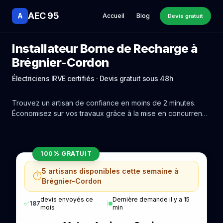
AEC 95
A
Accueil
Blog
Devis gratuit
Installateur Borne de Recharge à
Brégnier-Cordon
Électriciens IRVE certifiés · Devis gratuit sous 48h
Trouvez un artisan de confiance en moins de 2 minutes.
Économisez sur vos travaux grâce à la mise en concurrence
réelle des experts de Brégnier-Cordon.
100% GRATUIT
5 artisans disponibles cette semaine à
⏱️
Brégnier-Cordon
devis envoyés ce
Dernière demande il y a 15
✅
187
|
mois
min