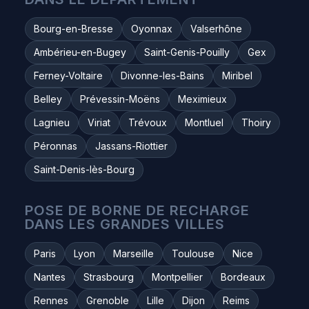
Bourg-en-Bresse
Oyonnax
Valserhône
Ambérieu-en-Bugey
Saint-Genis-Pouilly
Gex
Ferney-Voltaire
Divonne-les-Bains
Miribel
Belley
Prévessin-Moëns
Meximieux
Lagnieu
Viriat
Trévoux
Montluel
Thoiry
Péronnas
Jassans-Riottier
Saint-Denis-lès-Bourg
POSE DE BORNE DE RECHARGE
DANS LES GRANDES VILLES
Paris
Lyon
Marseille
Toulouse
Nice
Nantes
Strasbourg
Montpellier
Bordeaux
Rennes
Grenoble
Lille
Dijon
Reims