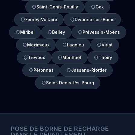
Saint-Genis-Pouilly
Gex
Ferney-Voltaire
Divonne-les-Bains
Miribel
Belley
Prévessin-Moëns
Meximieux
Lagnieu
Viriat
Trévoux
Montluel
Thoiry
Péronnas
Jassans-Riottier
Saint-Denis-lès-Bourg
POSE DE BORNE DE RECHARGE
DANS LE DÉPARTEMENT