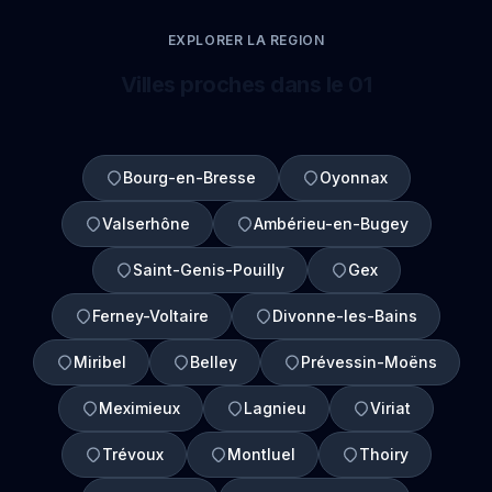
EXPLORER LA REGION
Villes proches dans le 01
Bourg-en-Bresse
Oyonnax
Valserhône
Ambérieu-en-Bugey
Saint-Genis-Pouilly
Gex
Ferney-Voltaire
Divonne-les-Bains
Miribel
Belley
Prévessin-Moëns
Meximieux
Lagnieu
Viriat
Trévoux
Montluel
Thoiry