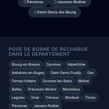
Péronnas
Jassans-Riottier
Saint-Denis-lès-Bourg
POSE DE BORNE DE RECHARGE
DANS LE DÉPARTEMENT
Bourg-en-Bresse
Oyonnax
Valserhône
Ambérieu-en-Bugey
Saint-Genis-Pouilly
Gex
Ferney-Voltaire
Divonne-les-Bains
Miribel
Belley
Prévessin-Moëns
Meximieux
Lagnieu
Viriat
Trévoux
Montluel
Thoiry
Péronnas
Jassans-Riottier