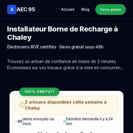
AEC 95
A
Accueil
Blog
Devis gratuit
Installateur Borne de Recharge à
Chaley
Électriciens IRVE certifiés · Devis gratuit sous 48h
Trouvez un artisan de confiance en moins de 2 minutes.
Économisez sur vos travaux grâce à la mise en concurrence
réelle des experts de Chaley.
100% GRATUIT
2 artisans disponibles cette semaine à
⏱️
Chaley
devis envoyés ce
Dernière demande il y a 24
✅
80
|
mois
min