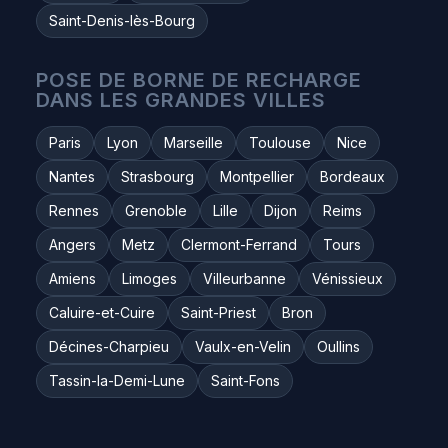
Saint-Denis-lès-Bourg
POSE DE BORNE DE RECHARGE
DANS LES GRANDES VILLES
Paris
Lyon
Marseille
Toulouse
Nice
Nantes
Strasbourg
Montpellier
Bordeaux
Rennes
Grenoble
Lille
Dijon
Reims
Angers
Metz
Clermont-Ferrand
Tours
Amiens
Limoges
Villeurbanne
Vénissieux
Caluire-et-Cuire
Saint-Priest
Bron
Décines-Charpieu
Vaulx-en-Velin
Oullins
Tassin-la-Demi-Lune
Saint-Fons