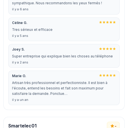
sympathique. Nous recommandons les yeux fermés !
il y a 6 ans
Céline G.
Tres sérieux et efficace
il y a 5 ans
Joey S.
Super entreprise qui explique bien les choses au téléphone
il y a 2 ans
Marie O.
Artisan très professionnel et perfectionniste. Il est bien à
l'écoute, entend les besoins et fait son maximum pour
satisfaire la demande. Ponctue…
il y a un an
Smartelec01
-