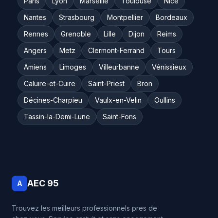
Paris
Lyon
Marseille
Toulouse
Nice
Nantes
Strasbourg
Montpellier
Bordeaux
Rennes
Grenoble
Lille
Dijon
Reims
Angers
Metz
Clermont-Ferrand
Tours
Amiens
Limoges
Villeurbanne
Vénissieux
Caluire-et-Cuire
Saint-Priest
Bron
Décines-Charpieu
Vaulx-en-Velin
Oullins
Tassin-la-Demi-Lune
Saint-Fons
AEC 95
A
Trouvez les meilleurs professionnels pres de