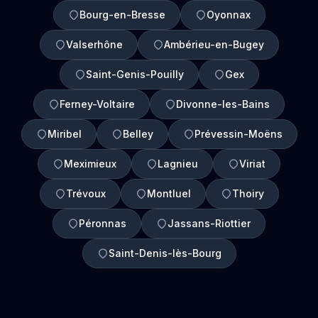
Bourg-en-Bresse
Oyonnax
Valserhône
Ambérieu-en-Bugey
Saint-Genis-Pouilly
Gex
Ferney-Voltaire
Divonne-les-Bains
Miribel
Belley
Prévessin-Moëns
Meximieux
Lagnieu
Viriat
Trévoux
Montluel
Thoiry
Péronnas
Jassans-Riottier
Saint-Denis-lès-Bourg