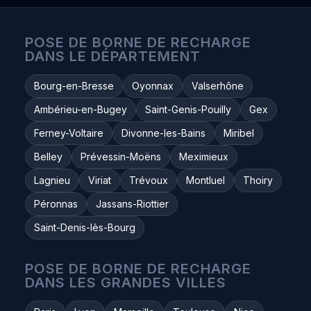
POSE DE BORNE DE RECHARGE
DANS LE DÉPARTEMENT
Bourg-en-Bresse
Oyonnax
Valserhône
Ambérieu-en-Bugey
Saint-Genis-Pouilly
Gex
Ferney-Voltaire
Divonne-les-Bains
Miribel
Belley
Prévessin-Moëns
Meximieux
Lagnieu
Viriat
Trévoux
Montluel
Thoiry
Péronnas
Jassans-Riottier
Saint-Denis-lès-Bourg
POSE DE BORNE DE RECHARGE
DANS LES GRANDES VILLES