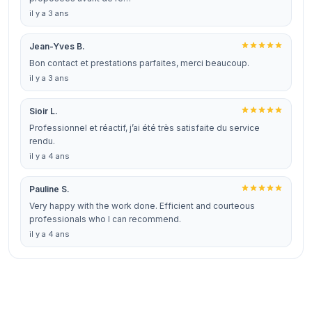
il y a 3 ans
Jean-Yves B.
Bon contact et prestations parfaites, merci beaucoup.
il y a 3 ans
Sioir L.
Professionnel et réactif, j’ai été très satisfaite du service
rendu.
il y a 4 ans
Pauline S.
Very happy with the work done. Efficient and courteous
professionals who I can recommend.
il y a 4 ans