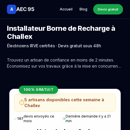
AEC 95
A
Accueil
Blog
Devis gratuit
Installateur Borne de Recharge à
Challex
Électriciens IRVE certifiés · Devis gratuit sous 48h
Trouvez un artisan de confiance en moins de 2 minutes.
Économisez sur vos travaux grâce à la mise en concurrence
réelle des experts de Challex.
100% GRATUIT
5 artisans disponibles cette semaine à
⏱️
Challex
devis envoyés ce
Dernière demande il y a 21
✅
167
|
mois
min