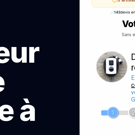
✅
143
devis e
Vot
Sans e
teur
e
E
c
v
e à
G
1