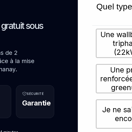
Quel type
s gratuit sous
Une wall
triph
(22k
ns de 2
ce à la mise
Une p
hanay.
renforcé
green
SÉCURITÉ
Garantie
Je ne sa
enco