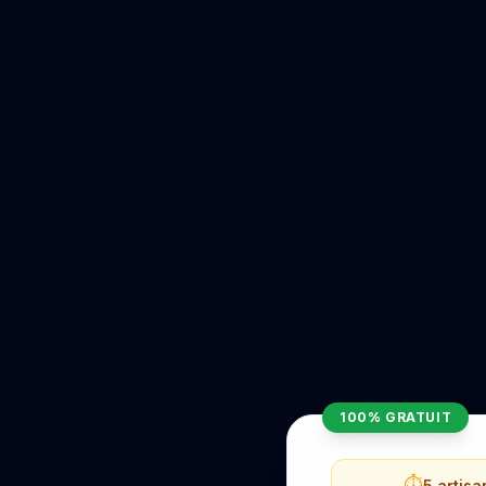
100% GRATUIT
⏱️
5 artis