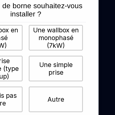
 de borne souhaitez-vous
installer ?
box en
Une wallbox en
asé
monophasé
W)
(7kW)
rise
Une simple
e (type
prise
up)
is pas
Autre
re