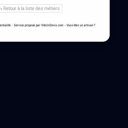
Retour à la liste des métiers
- Service proposé par
-
entialité
ViteUnDevis.com
Vous êtes un artisan ?