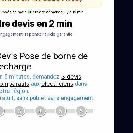
nvoyés ce mois
|
Dernière demande il y a 19 min
re devis en 2 min
ngagement, reponse rapide garantie
Devis Pose de borne de
recharge
n 5 minutes, demandez
3 devis
omparatifs
aux
electriciens
dans
otre région.
ratuit, sans pub et sans engagement.
2
3
4
5
6