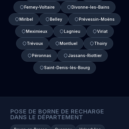
Ferney-Voltaire
Divonne-les-Bains
Miribel
Belley
Prévessin-Moëns
Meximieux
Lagnieu
Viriat
Trévoux
Montluel
Thoiry
Péronnas
Jassans-Riottier
Saint-Denis-lès-Bourg
POSE DE BORNE DE RECHARGE
DANS LE DÉPARTEMENT