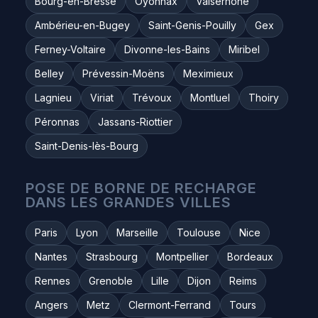
Bourg-en-Bresse
Oyonnax
Valserhône
Ambérieu-en-Bugey
Saint-Genis-Pouilly
Gex
Ferney-Voltaire
Divonne-les-Bains
Miribel
Belley
Prévessin-Moëns
Meximieux
Lagnieu
Viriat
Trévoux
Montluel
Thoiry
Péronnas
Jassans-Riottier
Saint-Denis-lès-Bourg
POSE DE BORNE DE RECHARGE
DANS LES GRANDES VILLES
Paris
Lyon
Marseille
Toulouse
Nice
Nantes
Strasbourg
Montpellier
Bordeaux
Rennes
Grenoble
Lille
Dijon
Reims
Angers
Metz
Clermont-Ferrand
Tours