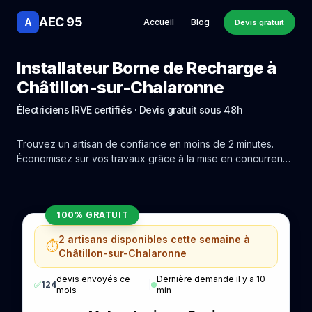
AEC 95
A
Accueil
Blog
Devis gratuit
Installateur Borne de Recharge à
Châtillon-sur-Chalaronne
Électriciens IRVE certifiés · Devis gratuit sous 48h
Trouvez un artisan de confiance en moins de 2 minutes.
Économisez sur vos travaux grâce à la mise en concurrence
réelle des experts de Châtillon-sur-Chalaronne.
100% GRATUIT
2 artisans disponibles cette semaine à
⏱️
Châtillon-sur-Chalaronne
devis envoyés ce
Dernière demande il y a 10
✅
124
|
mois
min