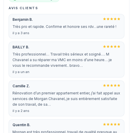
AVIS CLIENTS
Benjamin B.
Très pro et rapide. Confirme et honore ses rdv…une rareté !
il y a 3 ans
BAILLY B.
Très professionnel… Travail très sérieux et soigné…. M
Chavanel a su réparer ma VMC en moins d’une heure… je
vous le recommande vivement.. bravo…
il y a un an
Camille Z.
Rénovation d’un premier appartement entier, j’ai fait appel aux
services de Morgan Chavanel, je suis entièrement satisfaite
de son travail, de sa…
il y a 2 ans
Quentin B.
Morgan est très professionnel, travail de qualité presque au