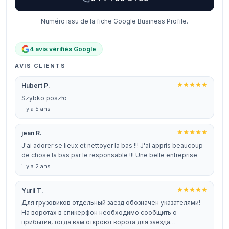
Numéro issu de la fiche Google Business Profile.
4 avis vérifiés Google
AVIS CLIENTS
Hubert P.
Szybko poszło
il y a 5 ans
jean R.
J'ai adorer se lieux et nettoyer la bas !!! J'ai appris beaucoup
de chose la bas par le responsable !!! Une belle entreprise
il y a 2 ans
Yurii T.
Для грузовиков отдельный заезд обозначен указателями!
На воротах в спикерфон необходимо сообщить о
прибытии, тогда вам откроют ворота для заезда…