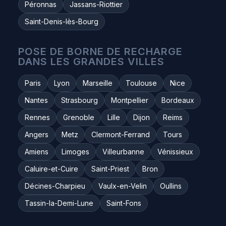
Péronnas
Jassans-Riottier
Saint-Denis-lès-Bourg
POSE DE BORNE DE RECHARGE
DANS LES GRANDES VILLES
Paris
Lyon
Marseille
Toulouse
Nice
Nantes
Strasbourg
Montpellier
Bordeaux
Rennes
Grenoble
Lille
Dijon
Reims
Angers
Metz
Clermont-Ferrand
Tours
Amiens
Limoges
Villeurbanne
Vénissieux
Caluire-et-Cuire
Saint-Priest
Bron
Décines-Charpieu
Vaulx-en-Velin
Oullins
Tassin-la-Demi-Lune
Saint-Fons