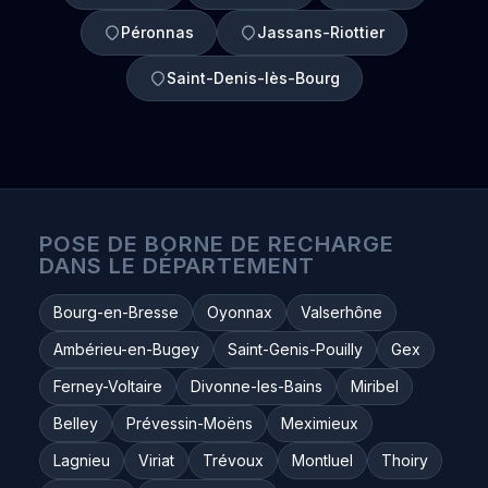
Péronnas
Jassans-Riottier
Saint-Denis-lès-Bourg
POSE DE BORNE DE RECHARGE
DANS LE DÉPARTEMENT
Bourg-en-Bresse
Oyonnax
Valserhône
Ambérieu-en-Bugey
Saint-Genis-Pouilly
Gex
Ferney-Voltaire
Divonne-les-Bains
Miribel
Belley
Prévessin-Moëns
Meximieux
Lagnieu
Viriat
Trévoux
Montluel
Thoiry