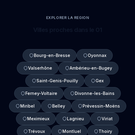
EXPLORER LA REGION
Villes proches dans le 01
Bourg-en-Bresse
Oyonnax
Valserhône
Ambérieu-en-Bugey
Saint-Genis-Pouilly
Gex
Ferney-Voltaire
Divonne-les-Bains
Miribel
Belley
Prévessin-Moëns
Meximieux
Lagnieu
Viriat
Trévoux
Montluel
Thoiry