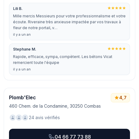
Lili B.
Mille mercis Messieurs pour votre professionnalisme et votre
écoute. Riveraine très anxieuse impactée par vos travaux à
fleur de notre portail, v…
il y a un an
Stephane M.
Rapide, efficace, sympa, compètent. Les bétons Vicat
remercient toute l'équipe
il y a un an
Plomb'Elec
4,7
460 Chem. de la Condamine, 30250 Combas
24 avis vérifiés
04 66 77 73 88