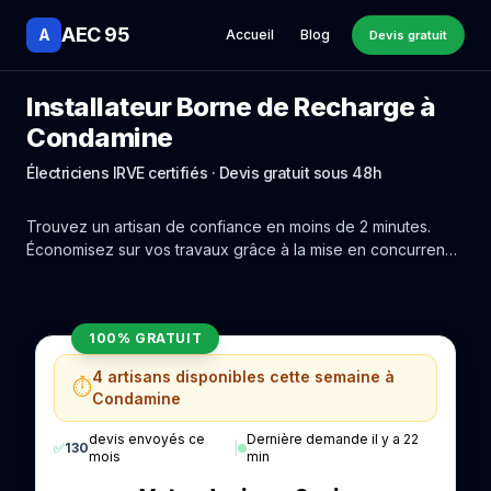
AEC 95
A
Accueil
Blog
Devis gratuit
Installateur Borne de Recharge à
Condamine
Électriciens IRVE certifiés · Devis gratuit sous 48h
Trouvez un artisan de confiance en moins de 2 minutes.
Économisez sur vos travaux grâce à la mise en concurrence
réelle des experts de Condamine.
100% GRATUIT
4 artisans disponibles cette semaine à
⏱️
Condamine
devis envoyés ce
Dernière demande il y a 22
✅
130
|
mois
min