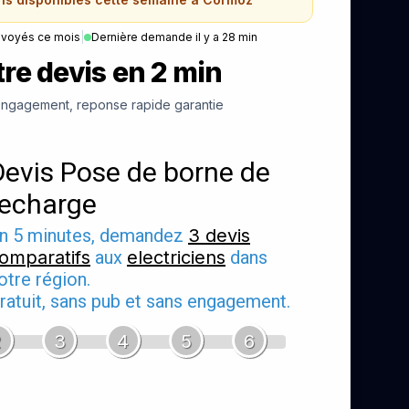
nvoyés ce mois
|
Dernière demande il y a 28 min
re devis en 2 min
ngagement, reponse rapide garantie
Devis Pose de borne de
recharge
n 5 minutes, demandez
3 devis
omparatifs
aux
electriciens
dans
otre région.
ratuit, sans pub et sans engagement.
2
3
4
5
6