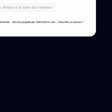
Retour à la liste des métiers
- Service proposé par
-
entialité
ViteUnDevis.com
Vous êtes un artisan ?