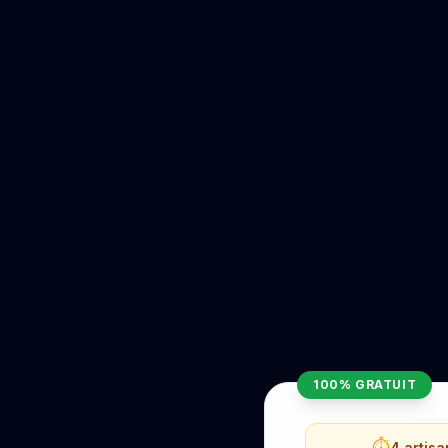
100% GRATUIT
⏱️
4 artis