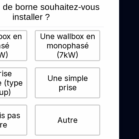
 de borne souhaitez-vous
installer ?
box en
Une wallbox en
asé
monophasé
W)
(7kW)
rise
Une simple
e (type
prise
up)
is pas
Autre
re