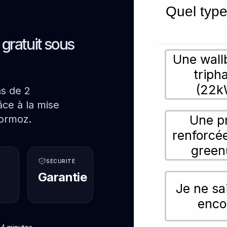
Quel type
s gratuit sous
Une wall
triph
(22k
ns de 2
ce à la mise
Une p
Cormoz.
renforcé
green
SÉCURITÉ
Garantie
Je ne sa
enco