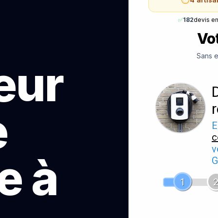
✅
182
devis e
Vot
Sans e
teur
e
E
c
v
e à
G
1