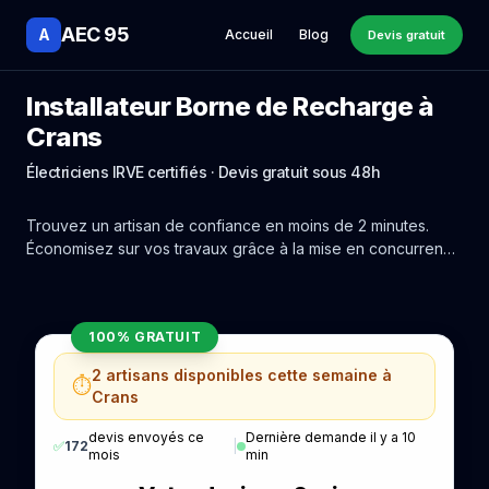
AEC 95
A
Accueil
Blog
Devis gratuit
Installateur Borne de Recharge à
Crans
Électriciens IRVE certifiés · Devis gratuit sous 48h
Trouvez un artisan de confiance en moins de 2 minutes.
Économisez sur vos travaux grâce à la mise en concurrence
réelle des experts de Crans.
100% GRATUIT
2 artisans disponibles cette semaine à
⏱️
Crans
devis envoyés ce
Dernière demande il y a 10
✅
172
|
mois
min