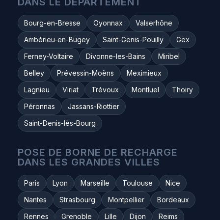
DANS LE DÉPARTEMENT
Bourg-en-Bresse
Oyonnax
Valserhône
Ambérieu-en-Bugey
Saint-Genis-Pouilly
Gex
Ferney-Voltaire
Divonne-les-Bains
Miribel
Belley
Prévessin-Moëns
Meximieux
Lagnieu
Viriat
Trévoux
Montluel
Thoiry
Péronnas
Jassans-Riottier
Saint-Denis-lès-Bourg
POSE DE BORNE DE RECHARGE
DANS LES GRANDES VILLES
Paris
Lyon
Marseille
Toulouse
Nice
Nantes
Strasbourg
Montpellier
Bordeaux
Rennes
Grenoble
Lille
Dijon
Reims