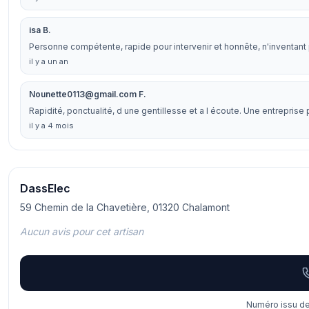
isa B.
Personne compétente, rapide pour intervenir et honnête, n'inventant 
il y a un an
Nounette0113@gmail.com F.
Rapidité, ponctualité, d une gentillesse et a l écoute. Une entrepri
il y a 4 mois
DassElec
59 Chemin de la Chavetière, 01320 Chalamont
Aucun avis pour cet artisan
Numéro issu de 