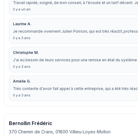
Travail rapide, soigné, de bon conseil, à l'écoute et un tarif décen
il y a un an
Laurine A.
Je recommande vivement Julien Poirson, qui est très réactif, profess
il y a 3 ans
Christophe M.
J'ai eu besoin de leurs services pour une remise en état du système é
il y a 3 ans
Amélie G.
Très contente d'avoir fait appel à cette entreprise, qui a été très ré
il y a 3 ans
Bernollin Frédéric
370 Chemin de Crans, 01800 Villieu-Loyes-Mollon