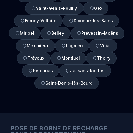
Saint-Genis-Pouilly
Gex
Ferney-Voltaire
Divonne-les-Bains
Miribel
Belley
Prévessin-Moëns
Meximieux
Lagnieu
Viriat
Trévoux
Montluel
Thoiry
Péronnas
Jassans-Riottier
Saint-Denis-lès-Bourg
POSE DE BORNE DE RECHARGE