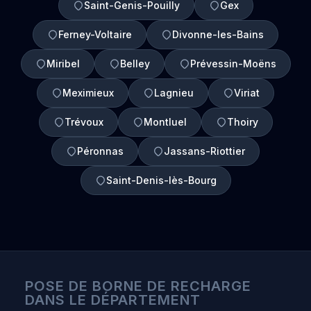
Saint-Genis-Pouilly
Gex
Ferney-Voltaire
Divonne-les-Bains
Miribel
Belley
Prévessin-Moëns
Meximieux
Lagnieu
Viriat
Trévoux
Montluel
Thoiry
Péronnas
Jassans-Riottier
Saint-Denis-lès-Bourg
POSE DE BORNE DE RECHARGE
DANS LE DÉPARTEMENT