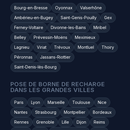
Bourg-en-Bresse
Oyonnax
Valserhône
Ambérieu-en-Bugey
Saint-Genis-Pouilly
Gex
Ferney-Voltaire
Divonne-les-Bains
Miribel
Belley
Prévessin-Moëns
Meximieux
Lagnieu
Viriat
Trévoux
Montluel
Thoiry
Péronnas
Jassans-Riottier
Saint-Denis-lès-Bourg
POSE DE BORNE DE RECHARGE
DANS LES GRANDES VILLES
Paris
Lyon
Marseille
Toulouse
Nice
Nantes
Strasbourg
Montpellier
Bordeaux
Rennes
Grenoble
Lille
Dijon
Reims