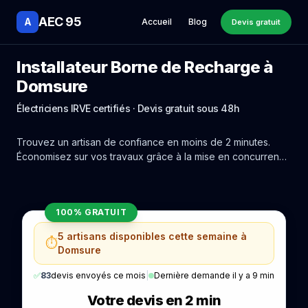
AEC 95
A
Accueil
Blog
Devis gratuit
Installateur Borne de Recharge à
Domsure
Électriciens IRVE certifiés · Devis gratuit sous 48h
Trouvez un artisan de confiance en moins de 2 minutes.
Économisez sur vos travaux grâce à la mise en concurrence
réelle des experts de Domsure.
100% GRATUIT
5 artisans disponibles cette semaine à
⏱️
Domsure
✅
83
devis envoyés ce mois
|
Dernière demande il y a 9 min
Votre devis en 2 min