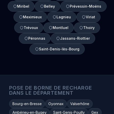
Miribel
Belley
Prévessin-Moëns
Meximieux
Lagnieu
Viriat
Trévoux
Montluel
Thoiry
Péronnas
Jassans-Riottier
Saint-Denis-lès-Bourg
POSE DE BORNE DE RECHARGE
DANS LE DÉPARTEMENT
Bourg-en-Bresse
Oyonnax
Valserhône
Ambérieu-en-Bugey
Saint-Genis-Pouilly
Gex