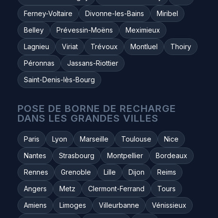
Ferney-Voltaire
Divonne-les-Bains
Miribel
Belley
Prévessin-Moëns
Meximieux
Lagnieu
Viriat
Trévoux
Montluel
Thoiry
Péronnas
Jassans-Riottier
Saint-Denis-lès-Bourg
POSE DE BORNE DE RECHARGE
DANS LES GRANDES VILLES
Paris
Lyon
Marseille
Toulouse
Nice
Nantes
Strasbourg
Montpellier
Bordeaux
Rennes
Grenoble
Lille
Dijon
Reims
Angers
Metz
Clermont-Ferrand
Tours
Amiens
Limoges
Villeurbanne
Vénissieux