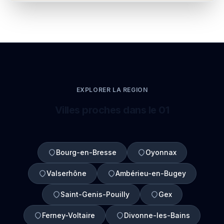
EXPLORER LA REGION
Villes proches dans le 01
Bourg-en-Bresse
Oyonnax
Valserhône
Ambérieu-en-Bugey
Saint-Genis-Pouilly
Gex
Ferney-Voltaire
Divonne-les-Bains