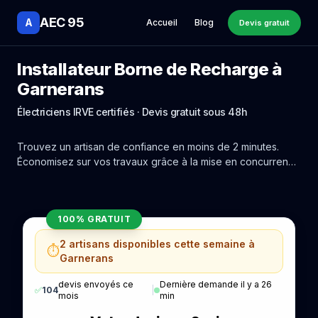
AEC 95
A
Accueil
Blog
Devis gratuit
Installateur Borne de Recharge à
Garnerans
Électriciens IRVE certifiés · Devis gratuit sous 48h
Trouvez un artisan de confiance en moins de 2 minutes.
Économisez sur vos travaux grâce à la mise en concurrence
réelle des experts de Garnerans.
100% GRATUIT
2 artisans disponibles cette semaine à
⏱️
Garnerans
devis envoyés ce
Dernière demande il y a 26
✅
104
|
mois
min