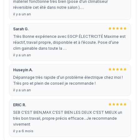
matériel fonctionne très bien (pose d'un climatiseur
réversible cet été dans notre salon ).…
il y a un an
Sarah G.
Très Bonne expérience avec EGCP ÉLECTRICITÉ Maxime est
réactif, travail propre, disponible et à l’écoute. Pose d’une
clim gainable dans toute la …
il y a un an
Huseyin A.
Dépannage très rapide d’un problème électrique chez moi !
Très pro et plein de conseil je recommande !
il y a un an
ERIC R.
SEB C'EST BIEN,MAX C'EST BIEN LES DEUX C'EST MIEUX un
très bon travail, propre précis efficace...Je recommande
vivement
il y a 6 mois