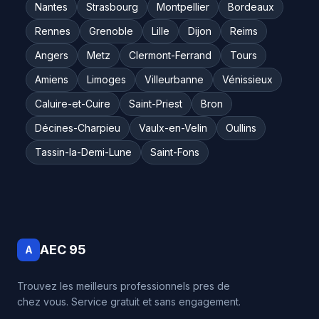
Nantes
Strasbourg
Montpellier
Bordeaux
Rennes
Grenoble
Lille
Dijon
Reims
Angers
Metz
Clermont-Ferrand
Tours
Amiens
Limoges
Villeurbanne
Vénissieux
Caluire-et-Cuire
Saint-Priest
Bron
Décines-Charpieu
Vaulx-en-Velin
Oullins
Tassin-la-Demi-Lune
Saint-Fons
AEC 95
A
Trouvez les meilleurs professionnels pres de
chez vous. Service gratuit et sans engagement.