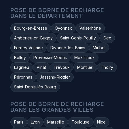
POSE DE BORNE DE RECHARGE
DANS LE DÉPARTEMENT
Bourg-en-Bresse
Oyonnax
Valserhône
Ambérieu-en-Bugey
Saint-Genis-Pouilly
Gex
Ferney-Voltaire
Divonne-les-Bains
Miribel
Belley
Prévessin-Moëns
Meximieux
Lagnieu
Viriat
Trévoux
Montluel
Thoiry
Péronnas
Jassans-Riottier
Saint-Denis-lès-Bourg
POSE DE BORNE DE RECHARGE
DANS LES GRANDES VILLES
Paris
Lyon
Marseille
Toulouse
Nice