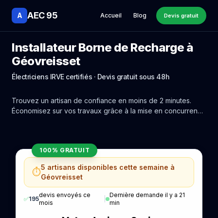
AEC 95
A
Accueil
Blog
Devis gratuit
Installateur Borne de Recharge à
Géovreisset
Électriciens IRVE certifiés · Devis gratuit sous 48h
Trouvez un artisan de confiance en moins de 2 minutes.
Économisez sur vos travaux grâce à la mise en concurrence
réelle des experts de Géovreisset.
100% GRATUIT
5 artisans disponibles cette semaine à
⏱️
Géovreisset
devis envoyés ce
Dernière demande il y a 21
✅
195
|
mois
min