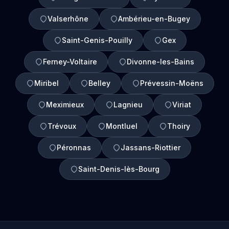
Valserhône
Ambérieu-en-Bugey
Saint-Genis-Pouilly
Gex
Ferney-Voltaire
Divonne-les-Bains
Miribel
Belley
Prévessin-Moëns
Meximieux
Lagnieu
Viriat
Trévoux
Montluel
Thoiry
Péronnas
Jassans-Riottier
Saint-Denis-lès-Bourg