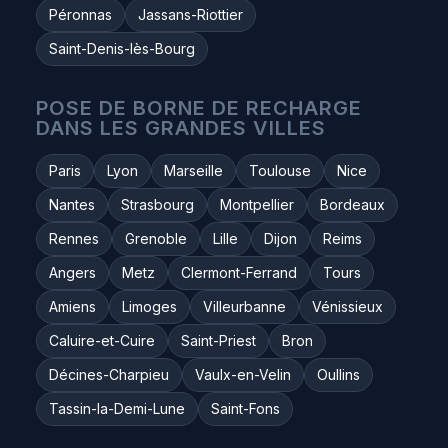
Péronnas
Jassans-Riottier
Saint-Denis-lès-Bourg
POSE DE BORNE DE RECHARGE
DANS LES GRANDES VILLES
Paris
Lyon
Marseille
Toulouse
Nice
Nantes
Strasbourg
Montpellier
Bordeaux
Rennes
Grenoble
Lille
Dijon
Reims
Angers
Metz
Clermont-Ferrand
Tours
Amiens
Limoges
Villeurbanne
Vénissieux
Caluire-et-Cuire
Saint-Priest
Bron
Décines-Charpieu
Vaulx-en-Velin
Oullins
Tassin-la-Demi-Lune
Saint-Fons