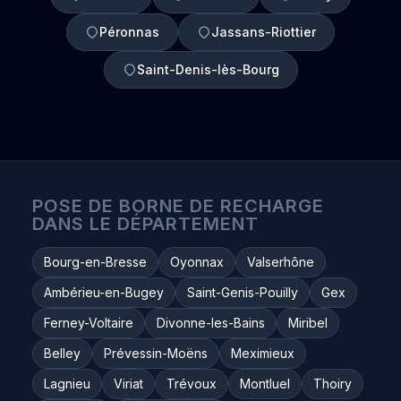
Péronnas
Jassans-Riottier
Saint-Denis-lès-Bourg
POSE DE BORNE DE RECHARGE
DANS LE DÉPARTEMENT
Bourg-en-Bresse
Oyonnax
Valserhône
Ambérieu-en-Bugey
Saint-Genis-Pouilly
Gex
Ferney-Voltaire
Divonne-les-Bains
Miribel
Belley
Prévessin-Moëns
Meximieux
Lagnieu
Viriat
Trévoux
Montluel
Thoiry