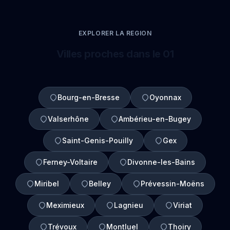
EXPLORER LA REGION
Villes proches dans le 01
Bourg-en-Bresse
Oyonnax
Valserhône
Ambérieu-en-Bugey
Saint-Genis-Pouilly
Gex
Ferney-Voltaire
Divonne-les-Bains
Miribel
Belley
Prévessin-Moëns
Meximieux
Lagnieu
Viriat
Trévoux
Montluel
Thoiry