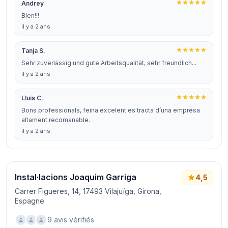
Andrey
Bien!!!
il y a 2 ans
Tanja S.
Sehr zuverlässig und gute Arbeitsqualität, sehr freundlich...
il y a 2 ans
Lluís C.
Bons professionals, feina excelent es tracta d’una empresa
altament recomanable.
il y a 2 ans
Instal·lacions Joaquim Garriga
4,5
Carrer Figueres, 14, 17493 Vilajuïga, Girona,
Espagne
9 avis vérifiés