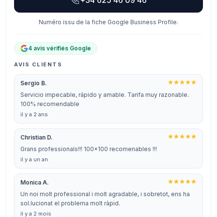
+34 625 46 09 46
Numéro issu de la fiche Google Business Profile.
4 avis vérifiés Google
AVIS CLIENTS
Sergio B.
Servicio impecable, rápido y amable. Tarifa muy razonable.
100% recomendable
il y a 2 ans
Christian D.
Grans professionals!!! 100x100 recomenables !!!
il y a un an
Monica A.
Un noi molt professional i molt agradable, i sobretot, ens ha
sol.lucionat el problema molt ràpid.
il y a 2 mois