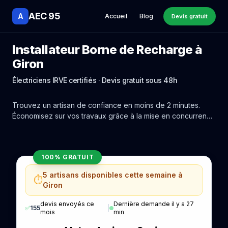
AEC 95
A
Accueil
Blog
Devis gratuit
Installateur Borne de Recharge à
Giron
Électriciens IRVE certifiés · Devis gratuit sous 48h
Trouvez un artisan de confiance en moins de 2 minutes.
Économisez sur vos travaux grâce à la mise en concurrence
réelle des experts de Giron.
100% GRATUIT
5 artisans disponibles cette semaine à
⏱️
Giron
devis envoyés ce
Dernière demande il y a 27
✅
155
|
mois
min