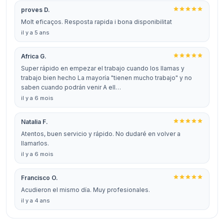
proves D.
Molt eficaços. Resposta rapida i bona disponibilitat
il y a 5 ans
Africa G.
Super rápido en empezar el trabajo cuando los llamas y
trabajo bien hecho La mayoría "tienen mucho trabajo" y no
saben cuando podrán venir A ell…
il y a 6 mois
Natalia F.
Atentos, buen servicio y rápido. No dudaré en volver a
llamarlos.
il y a 6 mois
Francisco O.
Acudieron el mismo día. Muy profesionales.
il y a 4 ans